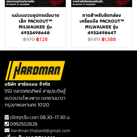
แผ่นแขวนอุปกรณ์ขนาด
ถาดสำหรับยึดกล่อง
เล็ก PACKOUT™
เครื่องมือ PACKOUT™
MILWAUKEE รุ่น
MILWAUKEE รุ่น
4932498648
4932498647
฿970
฿728
฿1,851
฿1,388
บริษัท ฮาร์ดแมน จำกัด
592 ตลาดศธรทิพย์ สาธุประดิษฐ์
แขวงบางโพงพาง เขตยานนาวา
กรุงเทพมหานคร 10120
เปิดทุกวัน เวลา 08.30-17.30 น.
0992502828
hardman.thailand@gmail.com