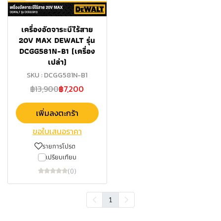
เครื่องอัดจาระบีไร้สาย
20V MAX DEWALT รุ่น
DCGG581N-B1 (เครื่อง
เปล่า)
SKU : DCGG581N-B1
฿13,900
฿7,200
เพิ่มลงตะกร้า
ขอใบเสนอราคา
รายการโปรด
เปรียบเทียบ
(0)
1