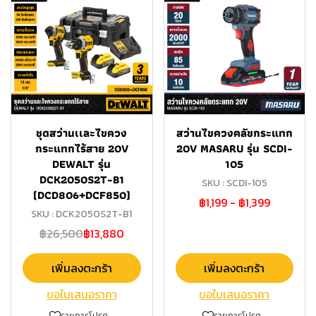
ชุดสว่านเเละไขควง
สว่านไขควงคลัชกระแทก
กระแทกไร้สาย 20V
20V MASARU รุ่น SCDI-
DEWALT รุ่น
105
DCK2050S2T-B1
SKU : SCDI-105
(DCD806+DCF850)
฿1,199
-
฿1,399
SKU : DCK2050S2T-B1
฿26,500
฿13,880
เพิ่มลงตะกร้า
เพิ่มลงตะกร้า
ขอใบเสนอราคา
ขอใบเสนอราคา
รายการโปรด
รายการโปรด