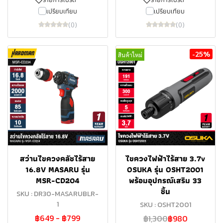
เปรียบเทียบ
เปรียบเทียบ
(0)
(0)
-25%
สินค้าใหม่
สว่านไขควงคลัชไร้สาย
ไขควงไฟฟ้าไร้สาย 3.7v
16.8V MASARU รุ่น
OSUKA รุ่น OSHT2001
MSR-CD204
พร้อมอุปกรณ์เสริม 33
ชิ้น
SKU : DR30-MASARUBLR-
1
SKU : OSHT2001
฿649
-
฿799
฿1,300
฿980