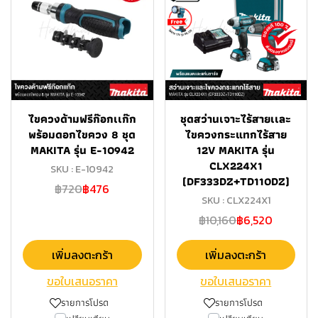
ไขควงด้ามฟรีก๊อกเเก๊ก
ชุดสว่านเจาะไร้สายเเละ
พร้อมดอกไขควง 8 ชุด
ไขควงกระแทกไร้สาย
MAKITA รุ่น E-10942
12V MAKITA รุ่น
CLX224X1
SKU : E-10942
(DF333DZ+TD110DZ)
฿720
฿476
SKU : CLX224X1
฿10,160
฿6,520
เพิ่มลงตะกร้า
เพิ่มลงตะกร้า
ขอใบเสนอราคา
ขอใบเสนอราคา
รายการโปรด
รายการโปรด