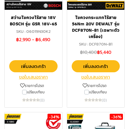
สว่านไขควงไร้สาย 18V
ไขควงกระแทกไร้สาย
BOSCH รุ่น GSR 18V-65
56Nm 20V DEWALT รุ่น
DCF870N-B1 (เฉพาะตัว
SKU : 06019N30K2
เครื่อง)
฿2,990
-
฿6,490
SKU : DCF870N-B1
฿10,400
฿5,440
เพิ่มลงตะกร้า
เพิ่มลงตะกร้า
ขอใบเสนอราคา
ขอใบเสนอราคา
รายการโปรด
รายการโปรด
เปรียบเทียบ
เปรียบเทียบ
(0)
(0)
-34%
-36%