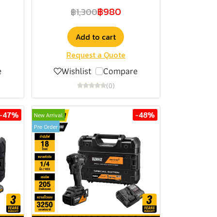
฿980
฿1,300
Add to cart
Request a Quote
e
Wishlist
Compare
(0)
-47%
-48%
New Arrival
Pre Order