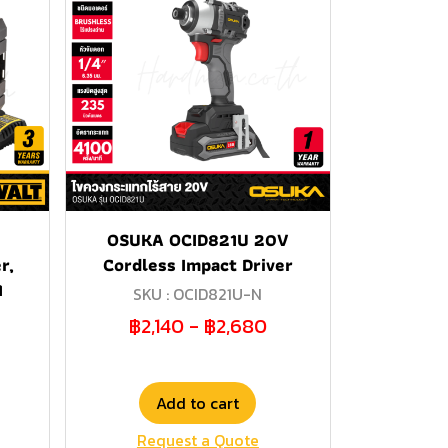
OSUKA OCID821U 20V
r,
Cordless Impact Driver
1
SKU : OCID821U-N
฿2,140
-
฿2,680
Add to cart
Request a Quote