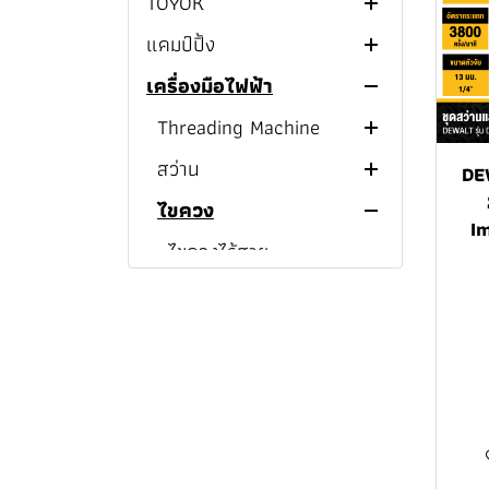
TOYOK
Cordless Wood Planer
MILWAUKEE
แคมป์ปิ้ง
TOYOX Water Spray
M12
Nozzle
Cordless Wood Planer
เครื่องมือไฟฟ้า
Insulated Tumblers
M12™ MILWAUKEE
M18
TOYOX Hose Connector
Charging Cable
Threading Machine
Cordless Wood Planer
MILWAUKEE COMBO SET
TOYOK Garden hose
Earbud Wireless
สว่าน
Cordless Tapping
DE
M18™ MILWAUKEE
MILWAUKEE Cordless
TOYOK Garden Hose Reel
Machine
ลำโพงบลูทูธ
ไขควง
สว่านแท่น
Drills
I
Electric Tapping
Flashlight And Spotlight
สว่านไฟฟ้า
ไขควงไร้สาย
MILWAUKEE Cordless
MILWAUKEE Cordless
Machine
พัดลม
สว่านไร้สาย
ไขควงไฟฟ้า
Magnetic Drill Press
Hammer Drill/Drivers
เครื่องชงกาแฟ
Impact Driver
สว่านไร้สาย PUMPKIN
MILWAUKEE Impact
MILWAUKEE Cordless
MILWAUKEE M12™
MILWAUKEE M12™
Drivers
Drill/Drivers
Cordless Magnetic Drill
Cordless Hammer
กล่องเก็บความเย็น
สว่านโรตารี
Cordless Impact Driver
สว่านไร้สาย HYUNDAI
Drill/Drivers
MILWAUKEE Cordless
MILWAUKEE M18™
MILWAUKEE M12™
MILWAUKEE M12™
กาต้มน้ำร้อน
บล็อก
Corded Impact Driver
สว่านโรตารี่ไฟฟ้า
สว่านไร้สาย MAKITA
Rotary Hammer
Cordless Magnetic Drill
Impact Driver
MILWAUKEE M18™
Cordless Drill/Driver
เครื่องเจียร
สว่านโรตารี่ไร้สาย
Cordless Ratchet
สว่านไร้สาย DEWALT
Cordless Hammer
MILWAUKEE Cordless
MILWAUKEE M18™
MILWAUKEE M12™
MILWAUKEE M18™