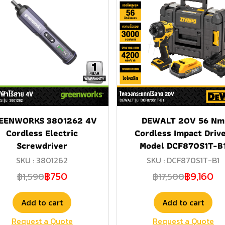
EENWORKS 3801262 4V
DEWALT 20V 56 Nm
Cordless Electric
Cordless Impact Drive
Screwdriver
Model DCF870S1T-B
SKU : 3801262
SKU : DCF870S1T-B1
฿750
฿9,160
฿1,590
฿17,500
Add to cart
Add to cart
Request a Quote
Request a Quote