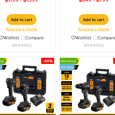
Add to cart
Add to cart
Request a Quote
Request a Quote
Wishlist
Compare
Wishlist
Compar
(0)
(0)
-48%
val
New Arrival
r
Pre Order