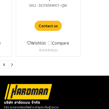
SKU : DCF85MM1T-QW
Contact us
e
Wishlist
Compare
(0)
8
บริษัท ฮาร์ดแมน จำกัด
592 ซ.ตลาดศธรทิพย์ ถ.สาธุประดิษฐ์ แขวง