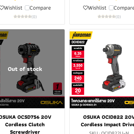
Wishlist
Compare
Wishlist
Compar
(0)
(0)
Out of stock
OSUKA OCSD756 20V
OSUKA OCID822 20
Cordless Clutch
Cordless Impact Driv
Screwdriver
SKU : OCID822U-N