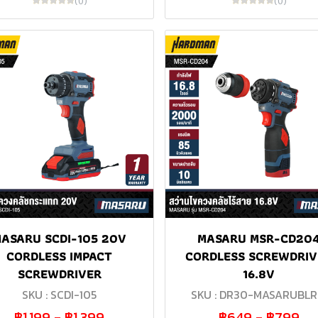
(0)
(0)
ASARU SCDI-105 20V
MASARU MSR-CD20
CORDLESS IMPACT
CORDLESS SCREWDRIV
SCREWDRIVER
16.8V
SKU : SCDI-105
SKU : DR30-MASARUBLR
฿1,199
-
฿1,399
฿649
-
฿799