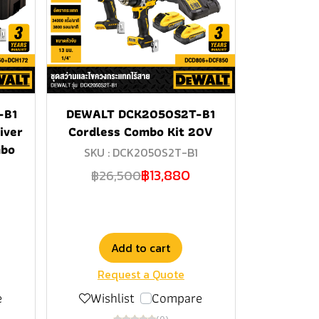
-B1
DEWALT DCK2050S2T-B1
iver
Cordless Combo Kit 20V
mbo
SKU : DCK2050S2T-B1
฿13,880
฿26,500
Add to cart
Request a Quote
e
Wishlist
Compare