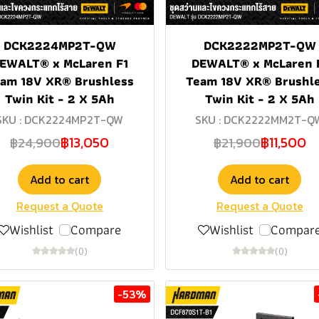
DCK2224MP2T-QW
DCK2222MP2T-QW
EWALT® x McLaren F1
DEWALT® x McLaren 
am 18V XR® Brushless
Team 18V XR® Brushl
Twin Kit - 2 X 5Ah
Twin Kit - 2 X 5Ah
SKU : DCK2224MP2T-QW
SKU : DCK2222MM2T-Q
฿13,050
฿11,500
฿24,900
฿21,900
Add to cart
Add to cart
Request a Quote
Request a Quote
Wishlist
Compare
Wishlist
Compar
(0)
(0)
-53%