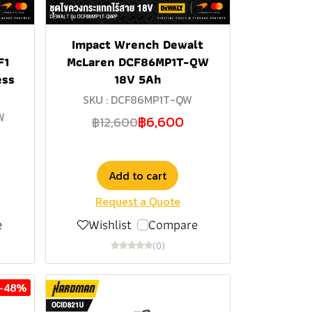
Impact Wrench Dewalt
F1
McLaren DCF86MP1T-QW
ess
18V 5Ah
SKU : DCF86MP1T-QW
W
฿6,600
฿12,600
Add to cart
Request a Quote
e
Wishlist
Compare
(0)
-48%