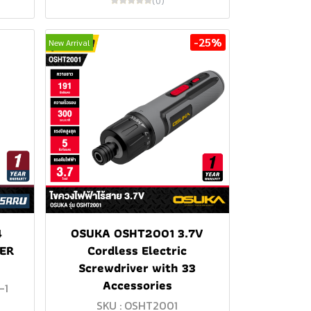
(0)
-25%
New Arrival
4
OSUKA OSHT2001 3.7V
ER
Cordless Electric
Screwdriver with 33
Accessories
-1
SKU : OSHT2001