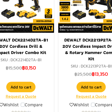
WALT DCK2214D2TA-B1
DEWALT DCK2213P2TA
20V Cordless Drill &
20V Cordless Impact Dr
mpact Driver Combo Kit
& Rotary Hammer Co
Kit
SKU : DCK2214D2TA-B1
SKU : DCK2213P2TA-B1
฿8,150
฿15,500
฿13,350
฿25,500
Add to cart
Add to cart
Request a Quote
Request a Quote
Wishlist
Compare
Wishlist
Compar