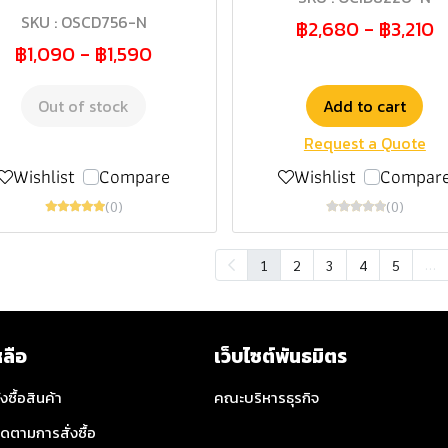
SKU : OSCD756-N
฿2,680
-
฿3,210
฿1,090
-
฿1,590
Out of stock
Add to cart
Request a Quote
Wishlist
Compare
Wishlist
Compar
(0)
(0)
…
1
2
3
4
5
หลือ
เว็บไซต์พันธมิตร
่งซื้อสินค้า
คณะบริหารธุรกิจ
ิดตามการสั่งซื้อ