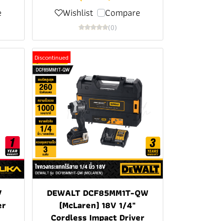
e
Wishlist
Compare
(0)
Discontinued
V
DEWALT DCF85MM1T-QW
er
(McLaren) 18V 1/4"
Cordless Impact Driver