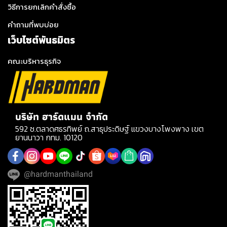
วิธีการยกเลิกคำสั่งซื้อ
คำถามที่พบบ่อย
เว็บไซต์พันธมิตร
คณะบริหารธุรกิจ
บริษัท ฮาร์ดแมน จำกัด
592 ซ.ตลาดศธรทิพย์ ถ.สาธุประดิษฐ์ แขวงบางโพงพาง เขต
ยานนาวา กทม. 10120
@hardmanthailand