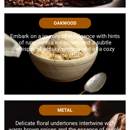
OAKWOOD
Embark on a journey of indulgence with hints
of rum, vanilla ice cream, and a subtle
whisper of whisky, reminiscent of a cozy
fireside chat.
METAL
Delicate floral undertones intertwine with
warm brown spices and the essence of purple