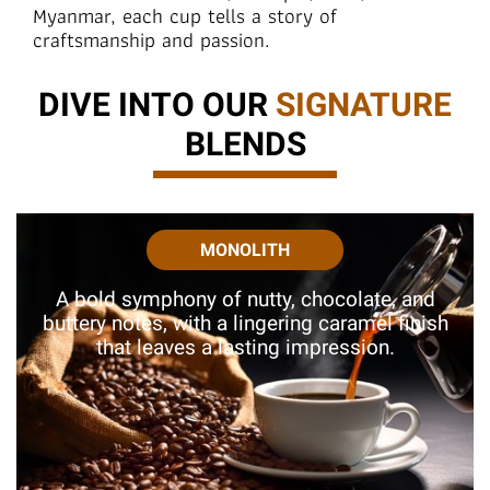
Myanmar, each cup tells a story of
craftsmanship and passion.
DIVE INTO OUR
SIGNATURE
BLENDS
MONOLITH
A bold symphony of nutty, chocolate, and
buttery notes, with a lingering caramel finish
that leaves a lasting impression.