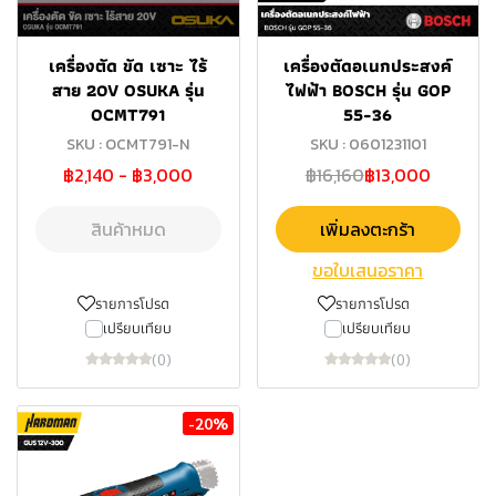
เครื่องตัด ขัด เซาะ ไร้
เครื่องตัดอเนกประสงค์
สาย 20V OSUKA รุ่น
ไฟฟ้า BOSCH รุ่น GOP
OCMT791
55-36
SKU : OCMT791-N
SKU : 0601231101
฿2,140
-
฿3,000
฿16,160
฿13,000
สินค้าหมด
เพิ่มลงตะกร้า
ขอใบเสนอราคา
รายการโปรด
รายการโปรด
เปรียบเทียบ
เปรียบเทียบ
(0)
(0)
-20%