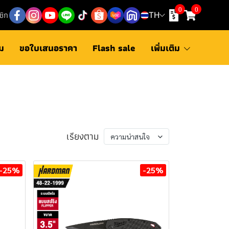
0
0
ชิก
TH
ม
ขอใบเสนอราคา
Flash sale
เพิ่มเติม
เรียงตาม
ความน่าสนใจ
-25%
-25%