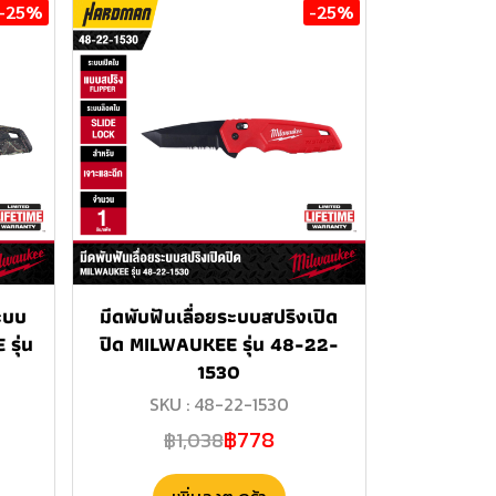
-25%
-25%
ะบบ
มีดพับฟันเลื่อยระบบสปริงเปิด
รุ่น
ปิด MILWAUKEE รุ่น 48-22-
1530
SKU : 48-22-1530
฿778
฿1,038