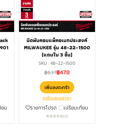
back
มีดพับคอมแพ็คอเนกประสงค์
1901
MILWAUKEE รุ่น 48-22-1500
(แถมใบ 3 ชิ้น)
SKU : 48-22-1500
฿478
฿637
เพิ่มลงตะกร้า
ขอใบเสนอราคา
ทียบ
รายการโปรด
เปรียบเทียบ
(0)