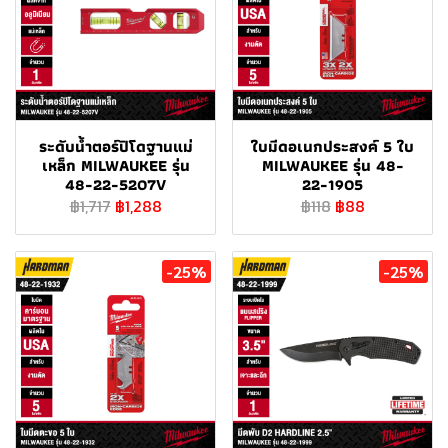
ระดับน้ำตอร์ปิโดฐานแม่
ใบมีดอเนกประสงค์ 5 ใบ
เหล็ก MILWAUKEE รุ่น
MILWAUKEE รุ่น 48-
48-22-5207V
22-1905
฿1,717
฿1,288
฿118
฿88
-25%
-25%