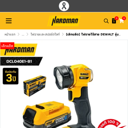
0
0
หน้าแรก
...
ไฟฉายเเละสปอร์ตไลท์
(เลิกผลิต) ไฟฉายไร้สาย DEWALT รุ่น DCL040E1-B1
เลิกผลิต