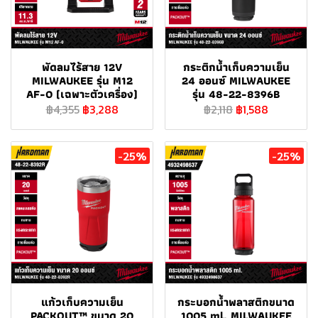
พัดลมไร้สาย 12V
กระติกน้ำเก็บความเย็น
MILWAUKEE รุ่น M12
24 ออนซ์ MILWAUKEE
AF-0 (เฉพาะตัวเครื่อง)
รุ่น 48-22-8396B
฿4,355
฿3,288
฿2,118
฿1,588
-25%
-25%
แก้วเก็บความเย็น
กระบอกน้ำพลาสติกขนาด
PACKOUT™ ขนาด 20
1005 ml. MILWAUKEE