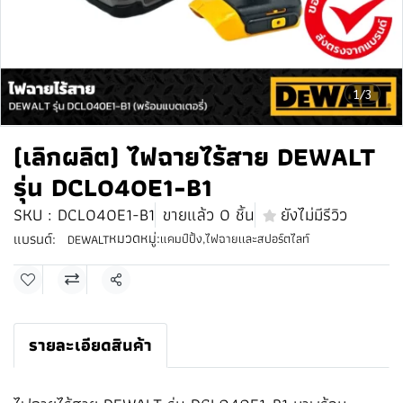
1/3
(เลิกผลิต) ไฟฉายไร้สาย DEWALT
รุ่น DCL040E1-B1
SKU : DCL040E1-B1
ขายแล้ว 0 ชิ้น
ยังไม่มีรีวิว
หมวดหมู่:
แบรนด์:
แคมป์ปิ้ง
,
ไฟฉายเเละสปอร์ตไลท์
DEWALT
แชร์
รายละเอียดสินค้า