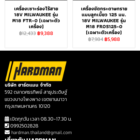
เครื่องเซาะร่องไร้สาย
เครื่องขัดกระดาษทราย
18V MILWAUKEE รุ่น
แบบลูกเบี้ยว 125 มม.
M18 FTR-0 (เฉพาะตัว
18V MILWAUKEE รุ่น
เครื่อง)
M18 FROS125-0
(เฉพาะตัวเครื่อง)
฿12,433
฿9,388
฿7,984
฿5,988
บริษัท ฮาร์ดแมน จำกัด
592 ตลาดศธรทิพย์ สาธุประดิษฐ์
แขวงบางโพงพาง เขตยานนาวา
กรุงเทพมหานคร 10120
เปิดทุกวัน เวลา 08.30-17.30 น.
0992502828
hardman.thailand@gmail.com