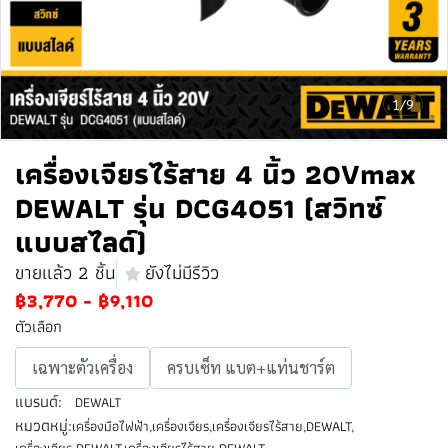
1/9
เครื่องเจียรไร้สาย 4 นิ้ว 20Vmax
DEWALT รุ่น DCG4051 (สวิทซ์
แบบสไลด์)
ขายแล้ว 2 ชิ้น
ยังไม่มีรีวิว
฿3,770
-
฿9,110
ตัวเลือก
เฉพาะตัวเครื่อง
ครบเซ็ท แบต+แท่นชาร์ต
แบรนด์:
DEWALT
หมวดหมู่:
เครื่องมือไฟฟ้า
,
เครื่องเจียร
,
เครื่องเจียรไร้สาย
,
DEWALT
,