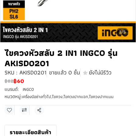
1/5
ไขควงหัวสลับ 2 IN1 INGCO รุ่น
AKISD0201
SKU : AKISD0201
ขายแล้ว 0 ชิ้น
ยังไม่มีรีวิว
฿60
฿82
แบรนด์:
INGCO
หมวดหมู่:
เครื่องมือช่างทั่วไป
,
ไขควง
,
ไขควงปากแฉก
,
ไขควงปากแบน
แชร์
รายละเอียดสินค้า