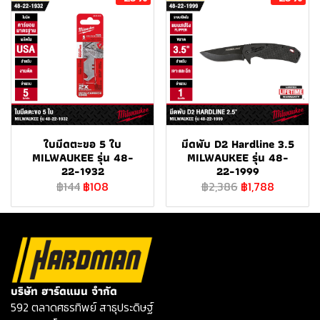
ใบมีดตะขอ 5 ใบ
มีดพับ D2 Hardline 3.5
MILWAUKEE รุ่น 48-
MILWAUKEE รุ่น 48-
22-1932
22-1999
฿144
฿108
฿2,386
฿1,788
บริษัท ฮาร์ดแมน จำกัด
592 ตลาดศธรทิพย์ สาธุประดิษฐ์