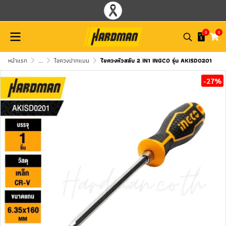
0
0
หน้าแรก
...
ไขควงปากแบน
ไขควงหัวสลับ 2 IN1 INGCO รุ่น AKISD0201
-27%