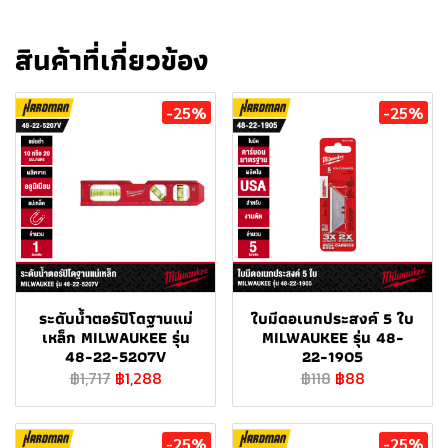
สินค้าที่เกี่ยวข้อง
-25%
-25%
ระดับน้ำตอร์ปิโดฐานแม่
ใบมีดอเนกประสงค์ 5 ใบ
เหล็ก MILWAUKEE รุ่น
MILWAUKEE รุ่น 48-
48-22-5207V
22-1905
฿1,717
฿1,288
฿118
฿88
-25%
-25%