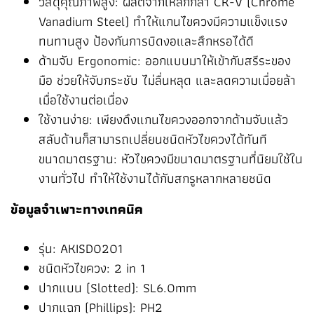
วัสดุคุณภาพสูง: ผลิตจากเหล็กกล้า CR-V (Chrome
Vanadium Steel) ทำให้แกนไขควงมีความแข็งแรง
ทนทานสูง ป้องกันการบิดงอและสึกหรอได้ดี
ด้ามจับ Ergonomic: ออกแบบมาให้เข้ากับสรีระของ
มือ ช่วยให้จับกระชับ ไม่ลื่นหลุด และลดความเมื่อยล้า
เมื่อใช้งานต่อเนื่อง
ใช้งานง่าย: เพียงดึงแกนไขควงออกจากด้ามจับแล้ว
สลับด้านก็สามารถเปลี่ยนชนิดหัวไขควงได้ทันที
ขนาดมาตรฐาน: หัวไขควงมีขนาดมาตรฐานที่นิยมใช้ใน
งานทั่วไป ทำให้ใช้งานได้กับสกรูหลากหลายชนิด
ข้อมูลจำเพาะทางเทคนิค
รุ่น: AKISD0201
ชนิดหัวไขควง: 2 in 1
ปากแบน (Slotted): SL6.0mm
ปากแฉก (Phillips): PH2