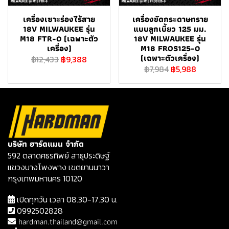
เครื่องเซาะร่องไร้สาย
เครื่องขัดกระดาษทราย
18V MILWAUKEE รุ่น
แบบลูกเบี้ยว 125 มม.
M18 FTR-0 (เฉพาะตัว
18V MILWAUKEE รุ่น
เครื่อง)
M18 FROS125-0
(เฉพาะตัวเครื่อง)
฿12,433
฿9,388
฿7,984
฿5,988
บริษัท ฮาร์ดแมน จำกัด
592 ตลาดศธรทิพย์ สาธุประดิษฐ์
แขวงบางโพงพาง เขตยานนาวา
กรุงเทพมหานคร 10120
เปิดทุกวัน เวลา 08.30-17.30 น.
0992502828
hardman.thailand@gmail.com