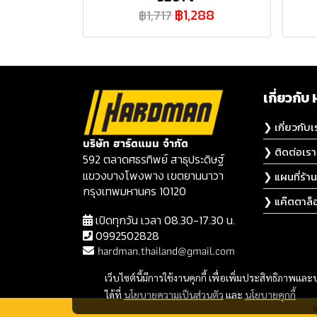
฿1,288
฿1,717
เกี่ยวก
❯ เกี่ยวกับเ
บริษัท ฮาร์ดแมน จำกัด
❯ ติดต่อเรา
592 ตลาดศธรทิพย์ สาธุประดิษฐ์
แขวงบางโพงพาง เขตยานนาวา
❯ แผนที่ร้าน
กรุงเทพมหานคร 10120
❯ แค๊ตตาล็
เปิดทุกวัน เวลา 08.30-17.30 น.
0992502828
hardman.thailand@gmail.com
เว็บไซต์นี้มีการใช้งานคุกกี้ เพื่อเพิ่มประสิทธิภาพ
ได้ที่
นโยบายความเป็นส่วนตัว
และ
นโยบายคุกกี้
@