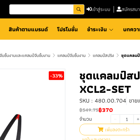
เข้าสู่ระบบ
สมัครสมา
สินค้าตามแบรนด์
โปรโมชั่น
ชำระเงิน
บทควา
ับชิ้นงานและแคลมป์จับชิ้นงาน
แคลมป์จับชิ้นงาน
แคลมป์สปริง
ชุดแคลมป
ชุดแคลมป์สป
-33%
XCL2-SET
SKU : 480.00.704
ขายแ
฿370
฿549.75
จำนวน
เพิ่มลงตะกร้า
ขอใบเสนอราคา