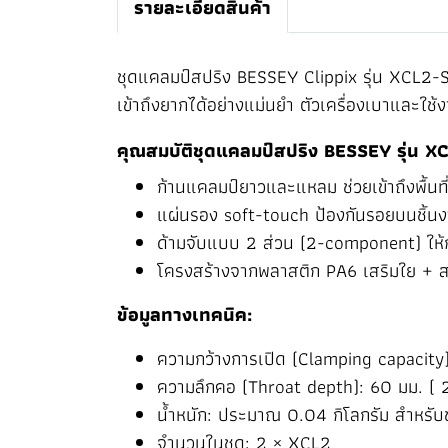
รายละเอียดสินค้า
ชุดแคลมป์สปริง BESSEY Clippix รุ่น XCL2-SE
เข้าถึงยากได้อย่างแม่นยำ ตัวเครื่องเบาและใช
คุณสมบัติชุดแคลมป์สปริง BESSEY รุ่น X
ก้านแคลมป์ยาวและแหลม ช่วยเข้าถึงพื้นท
แผ่นรอง soft-touch ป้องกันรอยบนชิ้น
ด้ามจับแบบ 2 ส่วน (2-component) ให้กา
โครงสร้างจากพลาสติก PA6 เสริมใย + 
ข้อมูลทางเทคนิค:
ความกว้างการเปิด (Clamping capacity)
ความลึกคอ (Throat depth): 60 มม. ( 
น้ำหนัก: ประมาณ 0.04 กิโลกรัม สำหรับ
จำนวนในชุด: 2 × XCL2