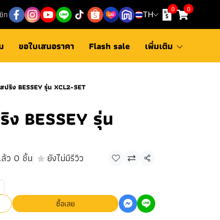
0
0
ชิก
TH
ม
ขอใบเสนอราคา
Flash sale
เพิ่มเติม
์สปริง BESSEY รุ่น XCL2-SET
ริง BESSEY รุ่น
ล้ว 0 ชิ้น
ยังไม่มีรีวิว
แชร์
ซื้อเลย