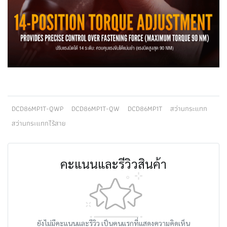
DCD86MP1T-QWP
DCD86MP1T-QW
DCD86MP1T
สว่านกระแทก
สว่านกระแทกไร้สาย
คะแนนและรีวิวสินค้า
ยังไม่มีคะแนนและรีวิว เป็นคนแรกที่แสดงความคิดเห็น