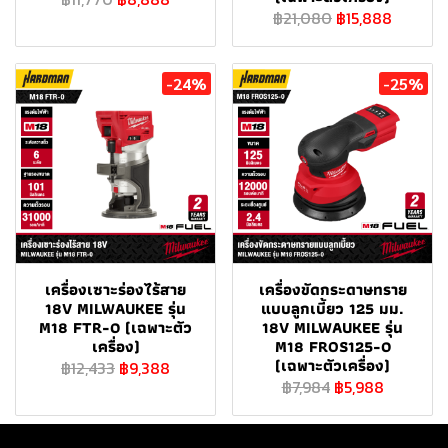
฿21,080
฿15,888
-24%
-25%
เครื่องเซาะร่องไร้สาย
เครื่องขัดกระดาษทราย
18V MILWAUKEE รุ่น
แบบลูกเบี้ยว 125 มม.
M18 FTR-0 (เฉพาะตัว
18V MILWAUKEE รุ่น
เครื่อง)
M18 FROS125-0
(เฉพาะตัวเครื่อง)
฿12,433
฿9,388
฿7,984
฿5,988