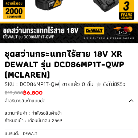
1/12
ชุดสว่านกระแทกไร้สาย 18V XR
DEWALT รุ่น DCD86MP1T-QWP
(MCLAREN)
SKU : DCD86MP1T-QW
ขายแล้ว 0 ชิ้น
ยังไม่มีรีวิว
฿6,800
฿13,000
คำอธิบายสินค้าแบบย่อ
สถานะสินค้า : กำลังรอสินค้าเข้า
️กำหนดเข้า : เดือนมีนาคม 2569
แบรนด์:
DEWALT