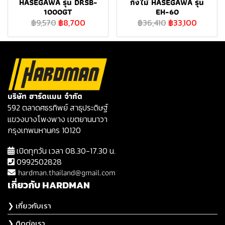
HASEGAWA รุ่น DRSB-
กิ่งไม้ HASEGAWA รุ่น
1000GT
EH-60
฿9,570
฿8,700
฿36,410
฿33,100
บริษัท ฮาร์ดแมน จำกัด
592 ตลาดศธรทิพย์ สาธุประดิษฐ์
แขวงบางโพงพาง เขตยานนาวา
กรุงเทพมหานคร 10120
เปิดทุกวัน เวลา 08.30-17.30 น.
0992502828
hardman.thailand@gmail.com
เกี่ยวกับ HARDMAN
❯ เกี่ยวกับเรา
❯ ติดต่อเรา