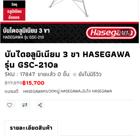
1/7
บันไดอลูมิเนียม 3 ขา HASEGAWA
รุ่น GSC-210a
SKU : 17847
ขายแล้ว 0 ชิ้น
ยังไม่มีรีวิว
฿15,700
฿17,270
หมวดหมู่:
แบรนด์:
HASEGAWA
,
บันได HASEGAWA
HASEGAWA
แชร์
รายละเอียดสินค้า