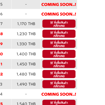
5
-
6
-
7
1,170 THB
28
1,230 THB
29
1,330 THB
30
1,400 THB
1
1,450 THB
32
1,480 THB
3
1,490 THB
4
-
35
1,540 THB