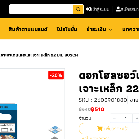
เข้าสู่ระบบ
สมัครสมา
สินค้าตามแบรนด์
โปรโมชั่น
ชำระเงิน
บทควา
เจาะสแตนเลสและเจาะเหล็ก 22 มม. BOSCH
ดอกโฮลซอว์
-20%
เจาะเหล็ก 2
SKU : 2608901880
ขาย
฿510
฿640
จำนวน
เพิ่มลงตะกร้า
ขอใบเสนอราคา