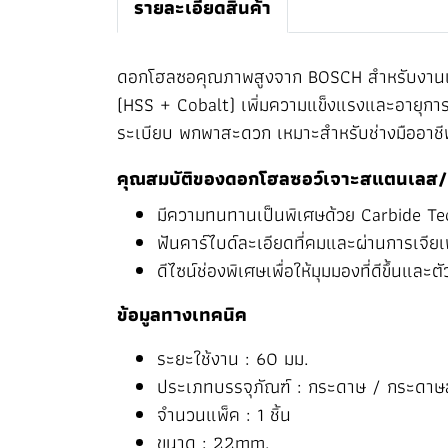
รายละเอียดสินค้า
ดอกโฮลซอคุณภาพสูงจาก BOSCH สำหรับงานเจาะว
(HSS + Cobalt) เพิ่มความแข็งแรงและอายุการ
ระเบียบ พกพาสะดวก เหมาะสำหรับช่างมืออาชีพ
คุณสมบัติของดอกโฮลซอว์เจาะสแตนเลส/
มีความทนทานเป็นพิเศษด้วย Carbide T
ฟันคาร์ไบด์ละเอียดที่คมและผ่านการเจีย
ดีไซน์ช่องพิเศษเพื่อให้มุมมองที่ดีขึ้นและตั
ข้อมูลทางเทคนิค
ระยะใช้งาน : 60 มม.
ประเภทบรรจุภัณฑ์ : กระดาษ / กระดาษลัง
จำนวนแพ็ค : 1 ชิ้น
ขนาด : 22mm.