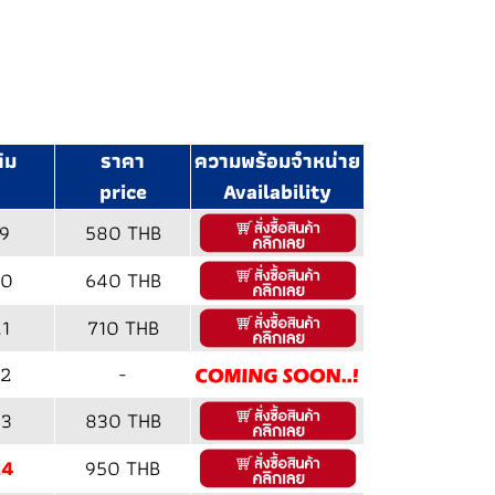
ิม
ราคา
ความพร้อมจำหน่าย
price
Availability
9
580 THB
20
640 THB
1
710 THB
2
-
3
830 THB
24
950 THB