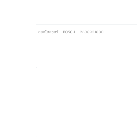
ดอกโฮลซอว์
BOSCH
2608901880