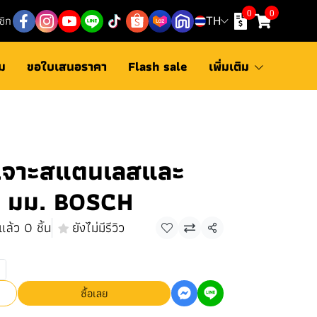
0
0
ชิก
TH
ม
ขอใบเสนอราคา
Flash sale
เพิ่มเติม
เจาะสแตนเลสและ
2 มม. BOSCH
แล้ว 0 ชิ้น
ยังไม่มีรีวิว
แชร์
ซื้อเลย