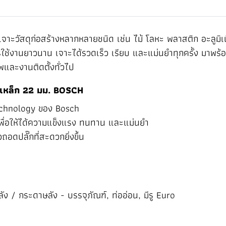
ัสดุก่อสร้างหลากหลายชนิด เช่น ไม้ โลหะ พลาสติก อะลูมิเนี
ใช้งานยาวนาน เจาะได้รวดเร็ว เรียบ และแม่นยำทุกครั้ง มาพร้
และงานติดตั้งทั่วไป
เหล็ก 22 มม. BOSCH
echnology ของ Bosch
เพื่อให้ได้ความแข็งแรง ทนทาน และแม่นยำ
วถอดปลั๊กที่สะดวกยิ่งขึ้น
 / กระดาษลัง - บรรจุภัณฑ์, ท่ออ่อน, มีรู Euro