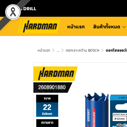
⛾ DRiLL
หน้าแรก
สินค้าทั้งหมด
หน้าแรก
...
ดอกเจาะคว้าน BOSCH
ดอกโฮลซอว์