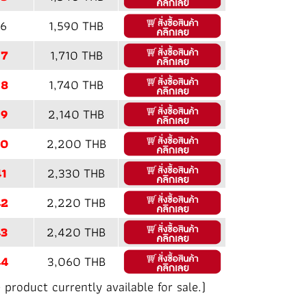
6
1,590 THB
37
1,710 THB
38
1,740 THB
39
2,140 THB
40
2,200 THB
1
2,330 THB
42
2,220 THB
43
2,420 THB
44
3,060 THB
 product currently available for sale.)