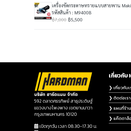
เครื่องขัดกระดาษทรายแบบสายพาน Maki
รหัสสินค้า : M9400B
฿7,000
฿5,500
เกี่ยวก
❯ เกี่ยวกับเ
บริษัท ฮาร์ดแมน จำกัด
❯ ติดต่อเรา
592 ตลาดศธรทิพย์ สาธุประดิษฐ์
แขวงบางโพงพาง เขตยานนาวา
❯ แผนที่ร้าน
กรุงเทพมหานคร 10120
❯ แค๊ตตาล็
เปิดทุกวัน เวลา 08.30-17.30 น.