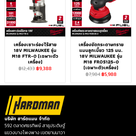
เครื่องเซาะร่องไร้สาย
เครื่องขัดกระดาษทราย
18V MILWAUKEE รุ่น
แบบลูกเบี้ยว 125 มม.
M18 FTR-0 (เฉพาะตัว
18V MILWAUKEE รุ่น
เครื่อง)
M18 FROS125-0
(เฉพาะตัวเครื่อง)
฿12,433
฿9,388
฿7,984
฿5,988
บริษัท ฮาร์ดแมน จำกัด
592 ตลาดศธรทิพย์ สาธุประดิษฐ์
แขวงบางโพงพาง เขตยานนาวา