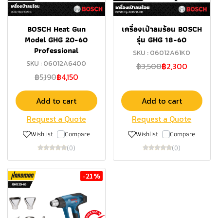
BOSCH Heat Gun
เครื่องเป่าลมร้อน BOSCH
Model GHG 20-60
รุ่น GHG 18-60
Professional
SKU : 06012A61K0
SKU : 06012A6400
฿3,500
฿2,300
฿5,190
฿4,150
Add to cart
Add to cart
Request a Quote
Request a Quote
Wishlist
Compare
Wishlist
Compare
(0)
(0)
-21%