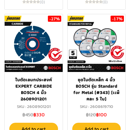
(0)
(0)
-27%
-17%
ใบตัดเอนกประสงค์
ชุดใบตัดเหล็ก 4 นิ้ว
EXPERT CARBIDE
BOSCH รุ่น Standard
BOSCH 4 นิ้ว
for Metal (#343) (เเพ็
2608901201
คละ 5 ใบ)
SKU : 2608901201
SKU : 2608619710
฿450
฿330
฿120
฿100
Add to cart
Add to cart