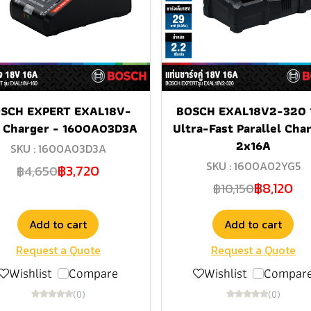
SCH EXPERT EXAL18V-
BOSCH EXAL18V2-320 
 Charger - 1600A03D3A
Ultra-Fast Parallel Char
2x16A
SKU : 1600A03D3A
SKU : 1600A02YG5
฿3,720
฿4,650
฿8,120
฿10,150
Add to cart
Add to cart
Request a Quote
Request a Quote
Wishlist
Compare
Wishlist
Compar
(0)
(0)