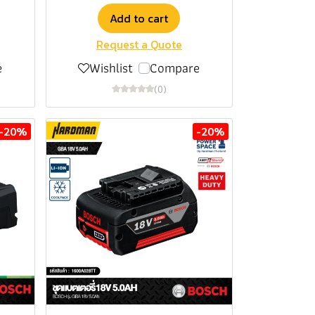
Add to cart
Request a Quote
e
Wishlist
Compare
(0)
-20%
-20%