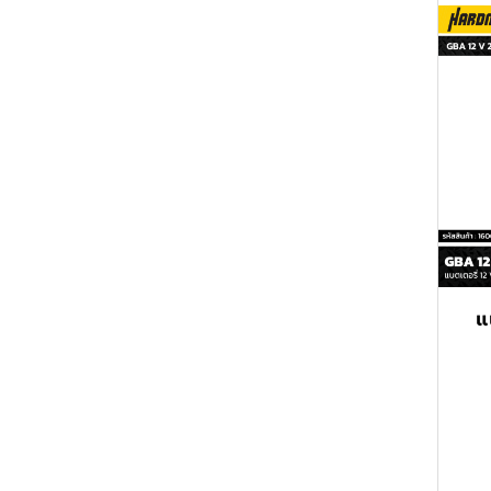
DEWALT
MILWAUKEE Safety Vest
BOSCH
MASARU Cleaning
Right Angle Extension
MILWAUKEE Tool
Accessories
Bit Holder DEWALT
Lanyard
MASARU Battery and
Multi-Tool Blades
Charger
DEWALT
MASURA Toolboxes and
Bags
MASARU Accessories
MASARU Combo Set
แ