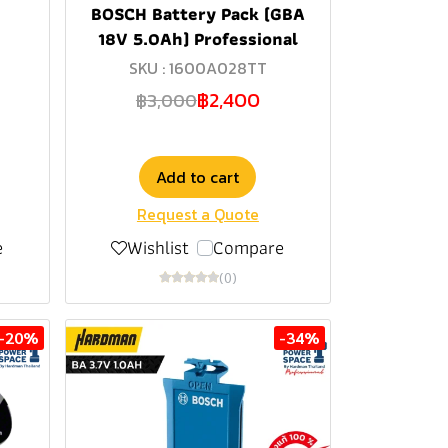
BOSCH Battery Pack (GBA
18V 5.0Ah) Professional
SKU : 1600A028TT
฿2,400
฿3,000
Add to cart
Request a Quote
e
Wishlist
Compare
(0)
-20%
-34%