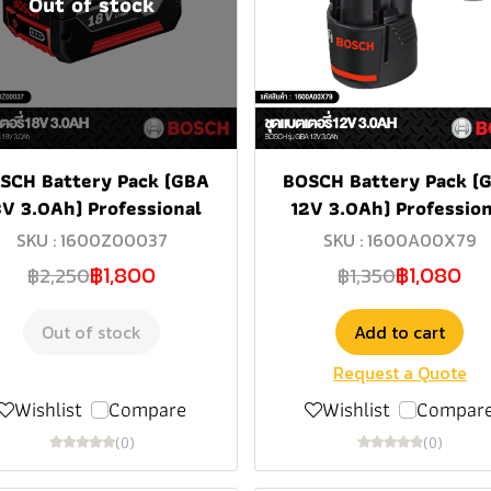
Out of stock
SCH Battery Pack (GBA
BOSCH Battery Pack (
8V 3.0Ah) Professional
12V 3.0Ah) Profession
SKU : 1600Z00037
SKU : 1600A00X79
฿1,800
฿1,080
฿2,250
฿1,350
Out of stock
Add to cart
Request a Quote
Wishlist
Compare
Wishlist
Compar
(0)
(0)