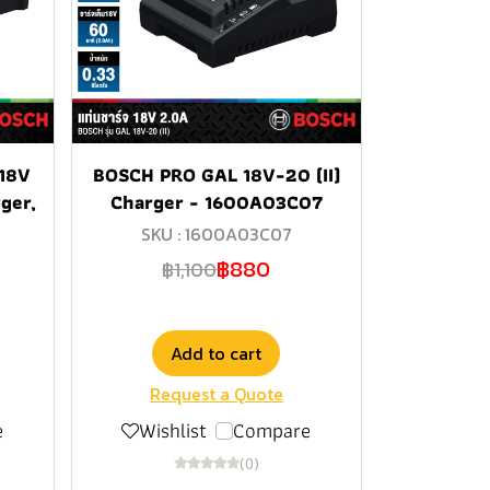
18V
BOSCH PRO GAL 18V-20 (II)
ger,
Charger - 1600A03C07
SKU : 1600A03C07
฿880
฿1,100
Add to cart
Request a Quote
e
Wishlist
Compare
(0)