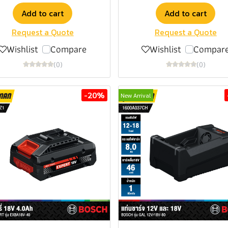
Add to cart
Add to cart
Request a Quote
Request a Quote
Wishlist
Compare
Wishlist
Compar
(0)
(0)
-20%
New Arrival