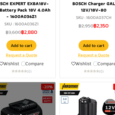
SCH EXPERT EXBA18V-
BOSCH Charger GAL
Battery Pack 18V 4.0Ah
12V/18V-80
- 1600A036Z1
SKU : 1600A037CH
SKU : 1600A036Z1
฿2,350
฿2,950
฿2,880
฿3,600
Add to cart
Add to cart
Request a Quote
Request a Quote
Wishlist
Compare
Wishlist
Compar
(0)
(0)
-20%