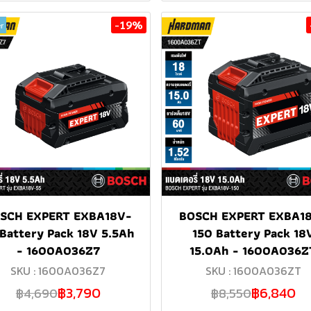
-19%
r
SCH EXPERT EXBA18V-
BOSCH EXPERT EXBA1
 Battery Pack 18V 5.5Ah
150 Battery Pack 18
- 1600A036Z7
15.0Ah - 1600A036Z
SKU : 1600A036Z7
SKU : 1600A036ZT
฿3,790
฿6,840
฿4,690
฿8,550