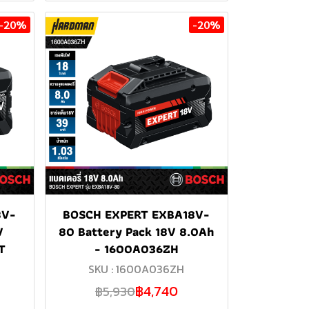
-20%
-20%
8V-
BOSCH EXPERT EXBA18V-
V
80 Battery Pack 18V 8.0Ah
T
- 1600A036ZH
SKU : 1600A036ZH
฿4,740
฿5,930