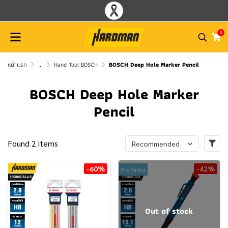
0
หน้าแรก
...
Hand Tool BOSCH
BOSCH Deep Hole Marker Pencil
BOSCH Deep Hole Marker
Pencil
Found 2 items
Recommended
-60%
-42%
Pre Order
Out of stock