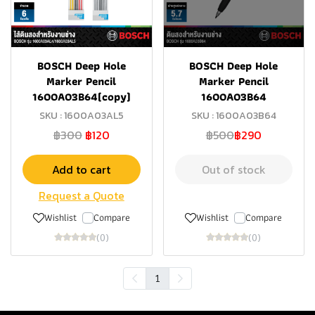
BOSCH Deep Hole
BOSCH Deep Hole
Marker Pencil
Marker Pencil
1600A03B64(copy)
1600A03B64
SKU : 1600A03AL5
SKU : 1600A03B64
฿300
฿120
฿500
฿290
Add to cart
Out of stock
Request a Quote
Wishlist
Compare
Wishlist
Compare
(0)
(0)
1