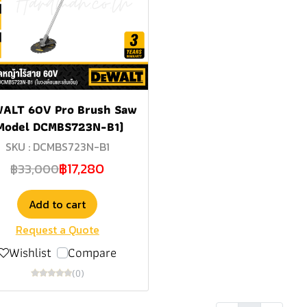
ALT 60V Pro Brush Saw
Model DCMBS723N-B1)
SKU : DCMBS723N-B1
฿17,280
฿33,000
Add to cart
Request a Quote
Wishlist
Compare
(0)