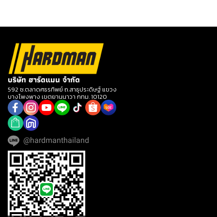
บริษัท ฮาร์ดแมน จำกัด
592 ซ.ตลาดศธรทิพย์ ถ.สาธุประดิษฐ์ แขวง
บางโพงพาง เขตยานนาวา กทม. 10120
@hardmanthailand