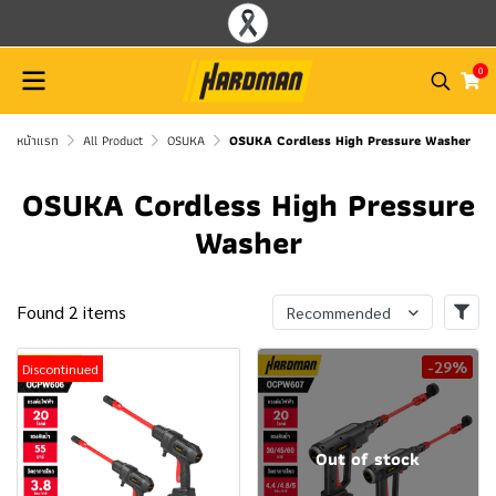
0
หน้าแรก
All Product
OSUKA
OSUKA Cordless High Pressure Washer
OSUKA Cordless High Pressure
Washer
Found 2 items
Recommended
-29%
Discontinued
Out of stock