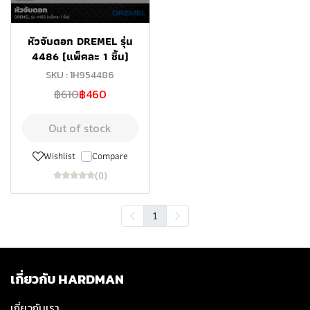
หัวจับดอก DREMEL รุ่น
4486 (แพ็คละ 1 ชิ้น)
SKU : 1H954486
฿610
฿460
Out of stock
Wishlist
Compare
(0)
1
เกี่ยวกับ HARDMAN
เกี่ยวกับเรา