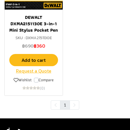
DEWALT
DXMA2151130E 3-in-1
Mini Stylus Pocket Pen
SKU : DXMA2151130E
฿690
฿360
Add to cart
Request a Quote
Wishlist
Compare
(0)
1