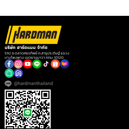
บริษัท ฮาร์ดแมน จำกัด
592 ซ.ตลาดศธรทิพย์ ถ.สาธุประดิษฐ์ แขวง
บางโพงพาง เขตยานนาวา กทม. 10120
@hardmanthailand