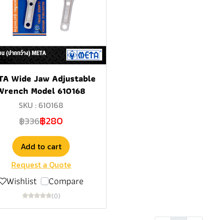
TA Wide Jaw Adjustable
Wrench Model 610168
SKU : 610168
฿280
฿336
Add to cart
Request a Quote
Wishlist
Compare
(0)