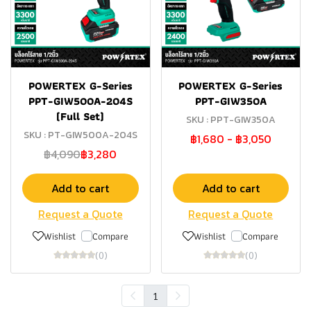
POWERTEX G-Series
POWERTEX G-Series
PPT-GIW500A-204S
PPT-GIW350A
(Full Set)
SKU : PPT-GIW350A
SKU : PT-GIW500A-204S
฿1,680
-
฿3,050
฿4,090
฿3,280
Add to cart
Add to cart
Request a Quote
Request a Quote
Wishlist
Compare
Wishlist
Compare
(0)
(0)
1