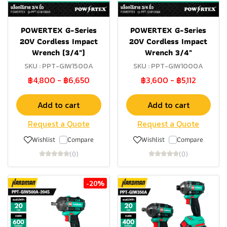
POWERTEX G-Series
POWERTEX G-Series
20V Cordless Impact
20V Cordless Impact
Wrench (3/4")
Wrench 3/4"
SKU : PPT-GIW1500A
SKU : PPT-GIW1000A
฿4,800
-
฿6,650
฿3,600
-
฿5,112
Add to cart
Add to cart
Request a Quote
Request a Quote
Wishlist
Compare
Wishlist
Compare
(0)
(0)
-20%