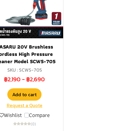
ASARU 20V Brushless
ordless High Pressure
eaner Model SCWS-705
SKU : SCWS-705
฿2,190
-
฿2,690
Add to cart
Request a Quote
Wishlist
Compare
(0)