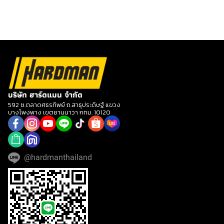
บริษัท ฮาร์ดแมน จำกัด
592 ซ.ตลาดศธรทิพย์ ถ.สาธุประดิษฐ์ แขวง
บางโพงพาง เขตยานนาวา กทม. 10120
@hardmanthailand