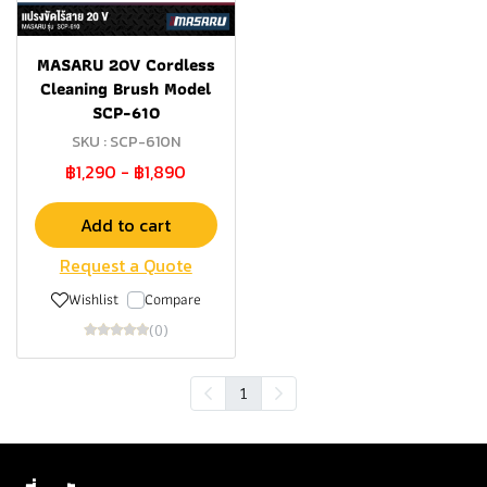
MASARU 20V Cordless
Cleaning Brush Model
SCP-610
SKU : SCP-610N
฿1,290
-
฿1,890
Add to cart
Request a Quote
Wishlist
Compare
(0)
1