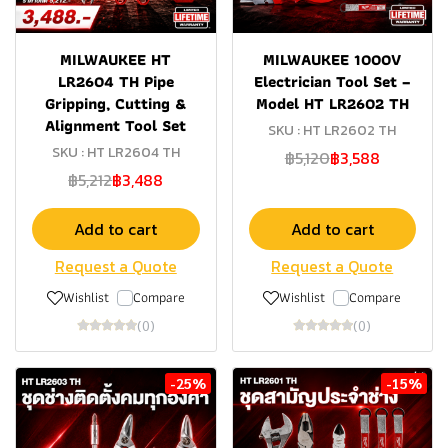
MILWAUKEE HT
MILWAUKEE 1000V
LR2604 TH Pipe
Electrician Tool Set –
Gripping, Cutting &
Model HT LR2602 TH
Alignment Tool Set
SKU : HT LR2602 TH
SKU : HT LR2604 TH
฿5,120
฿3,588
฿5,212
฿3,488
Add to cart
Add to cart
Request a Quote
Request a Quote
Wishlist
Compare
Wishlist
Compare
(0)
(0)
-25%
-15%