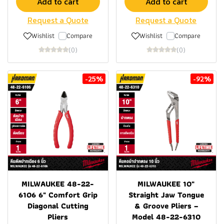
Add to cart
Add to cart
Request a Quote
Request a Quote
Wishlist
Compare
Wishlist
Compare
(0)
(0)
-25%
-92%
MILWAUKEE 48-22-
MILWAUKEE 10"
6106 6" Comfort Grip
Straight Jaw Tongue
Diagonal Cutting
& Groove Pliers –
Pliers
Model 48-22-6310