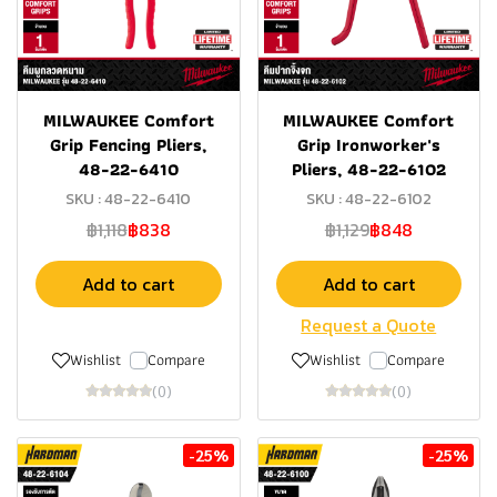
MILWAUKEE Comfort
MILWAUKEE Comfort
Grip Fencing Pliers,
Grip Ironworker's
48-22-6410
Pliers, 48-22-6102
SKU : 48-22-6410
SKU : 48-22-6102
฿1,118
฿838
฿1,129
฿848
Add to cart
Add to cart
Request a Quote
Wishlist
Compare
Wishlist
Compare
(0)
(0)
-25%
-25%