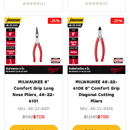
(0)
(0)
-25%
-25%
MILWAUKEE 8"
MILWAUKEE 48-22-
Comfort Grip Long
6108 8" Comfort Grip
Nose Pliers, 48-22-
Diagonal Cutting
6101
Pliers
SKU : 48-22-6101
SKU : 48-22-6108
฿942
฿708
฿1,049
฿788