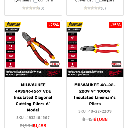
Wishlist
Compare
Wishlist
Compare
(0)
(0)
-25%
-25%
MILWAUKEE
MILWAUKEE 48-22-
4932464567 VDE
2209 9″ 1000V
Insulated Diagonal
Insulated Lineman’s
Cutting Pliers 6"
Pliers
Model
SKU : 48-22-2209
SKU : 4932464567
฿1,451
฿1,088
฿1,984
฿1,488