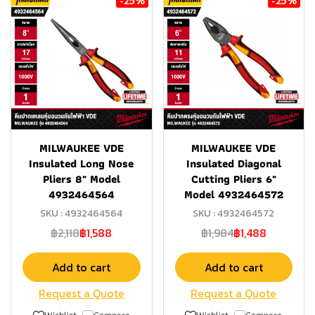
MILWAUKEE VDE
MILWAUKEE VDE
Insulated Long Nose
Insulated Diagonal
Pliers 8" Model
Cutting Pliers 6"
4932464564
Model 4932464572
SKU : 4932464564
SKU : 4932464572
฿2,118
฿1,588
฿1,984
฿1,488
Add to cart
Add to cart
Request a Quote
Request a Quote