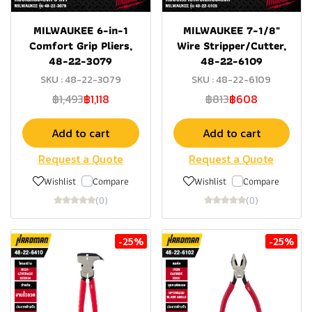
MILWAUKEE 6-in-1
MILWAUKEE 7-1/8"
Comfort Grip Pliers,
Wire Stripper/Cutter,
48-22-3079
48-22-6109
SKU : 48-22-3079
SKU : 48-22-6109
฿1,493
฿1,118
฿813
฿608
Add to cart
Add to cart
Request a Quote
Request a Quote
Wishlist
Compare
Wishlist
Compare
(0)
(0)
-25%
-25%