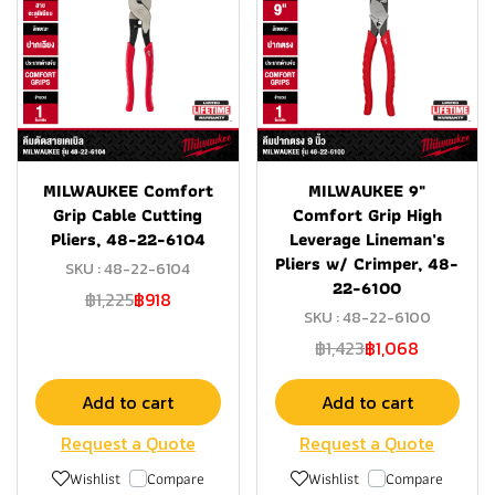
MILWAUKEE Comfort
MILWAUKEE 9"
Grip Cable Cutting
Comfort Grip High
Pliers, 48-22-6104
Leverage Lineman's
Pliers w/ Crimper, 48-
SKU : 48-22-6104
22-6100
฿1,225
฿918
SKU : 48-22-6100
฿1,423
฿1,068
Add to cart
Add to cart
Request a Quote
Request a Quote
Wishlist
Compare
Wishlist
Compare