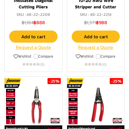
Insulated Diagonal
10-20 AWG Wire
Cutting Pliers
Stripper and Cutter
SKU : 48-22-2208
SKU : 48-22-2214
฿1,184
฿888
฿1,371
฿988
Add to cart
Add to cart
Request a Quote
Request a Quote
Wishlist
Compare
Wishlist
Compare
(0)
(0)
-25%
-25%