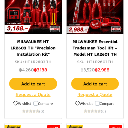
MILWAUKEE HT
MILWAUKEE Essential
LR2603 TH "Precision
Tradesman Tool Kit –
Installation Kit"
Model HT LR2601 TH
SKU : HT LR2603 TH
SKU : HT LR2601 TH
฿4,260
฿3,188
฿3,520
฿2,988
Add to cart
Add to cart
Request a Quote
Request a Quote
Wishlist
Compare
Wishlist
Compare
(0)
(0)
-25%
-25%