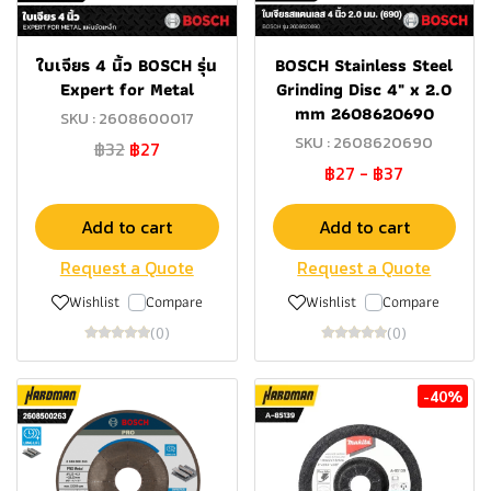
ใบเจียร 4 นิ้ว BOSCH รุ่น
BOSCH Stainless Steel
Expert for Metal
Grinding Disc 4" x 2.0
mm 2608620690
SKU : 2608600017
SKU : 2608620690
฿32
฿27
฿27
-
฿37
Add to cart
Add to cart
Request a Quote
Request a Quote
Wishlist
Compare
Wishlist
Compare
(0)
(0)
-40%