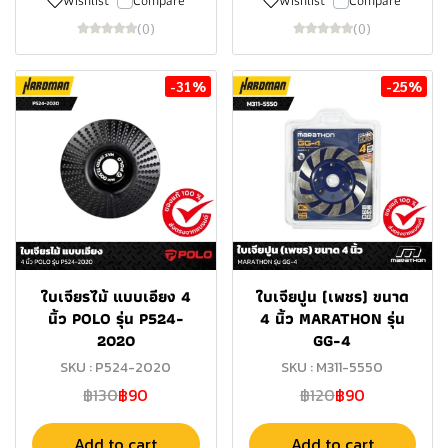
Wishlist
Compare
Wishlist
Compare
(0)
(0)
-31%
-25%
ใบเจียรไม้ แบบเอียง 4
ใบเจียปูน (เพชร) ขนาด
นิ้ว POLO รุ่น P524-
4 นิ้ว MARATHON รุ่น
2020
GG-4
SKU : P524-2020
SKU : M311-5550
฿130
฿90
฿120
฿90
Add to cart
Add to cart