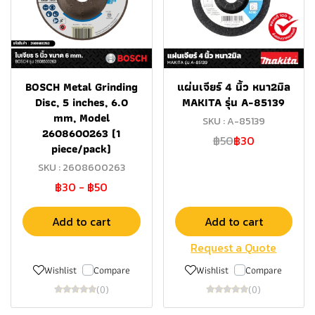
BOSCH Metal Grinding
แผ่นเจียร์ 4 นิ้ว หนา2มิล
Disc, 5 inches, 6.0
MAKITA รุ่น A-85139
mm, Model
SKU : A-85139
2608600263 (1
฿50
฿30
piece/pack)
SKU : 2608600263
฿30
-
฿50
Add to cart
Add to cart
Request a Quote
Wishlist
Compare
Wishlist
Compare
(0)
(0)