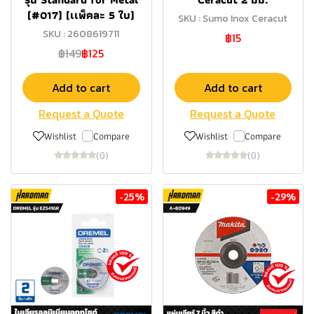
(#017) (เเพ็คละ 5 ใบ)
SKU : Sumo Inox Ceracut
SKU : 2608619711
฿15
฿149
฿125
Add to cart
Add to cart
Request a Quote
Request a Quote
Wishlist
Compare
Wishlist
Compare
(0)
(0)
-25%
-29%