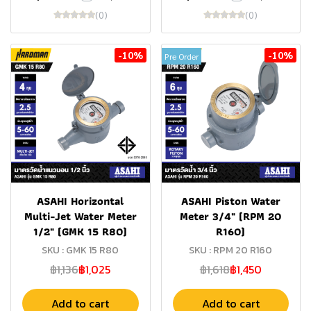
(0)
(0)
-10%
-10%
Pre Order
ASAHI Horizontal
ASAHI Piston Water
Multi-Jet Water Meter
Meter 3/4" (RPM 20
1/2" (GMK 15 R80)
R160)
SKU : GMK 15 R80
SKU : RPM 20 R160
฿1,136
฿1,025
฿1,618
฿1,450
Add to cart
Add to cart