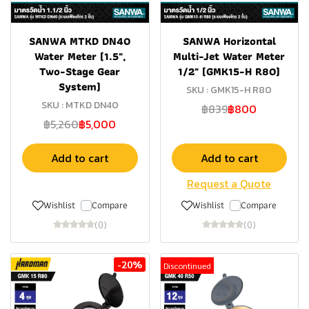
SANWA MTKD DN40
SANWA Horizontal
Water Meter (1.5",
Multi-Jet Water Meter
Two-Stage Gear
1/2" (GMK15-H R80)
System)
SKU : GMK15-H R80
SKU : MTKD DN40
฿839
฿800
฿5,260
฿5,000
Add to cart
Add to cart
Request a Quote
Wishlist
Compare
Wishlist
Compare
(0)
(0)
-20%
Discontinued