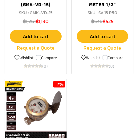
(GMK-VD-15)
METER 1/2″
SKU : GMK-VD-15
SKU : SV 15 R50
฿1,261
฿1,140
฿546
฿525
Add to cart
Add to cart
Request a Quote
Request a Quote
Wishlist
Compare
Wishlist
Compare
(0)
(0)
-7%