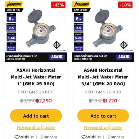
-43%
-10%
ASAHI Horizontal
ASAHI Horizontal
Multi-Jet Water Meter
Multi-Jet Water Meter
1" (GMK 25 R80)
3/4" (GMK 20 R80)
SKU : GMK 25 R80
SKU : GMK 20 R80
฿3,990
฿2,290
฿1,352
฿1,220
Add to cart
Add to cart
Request a Quote
Request a Quote
Wishlist
Compare
Wishlist
Compare