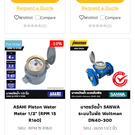
Request a Quote
Request a Quote
Wishlist
Compare
Wishlist
Compare
(0)
(0)
-10%
Pre Order
ASAHI Piston Water
มาตรวัดน้ำ SANWA
Meter 1/2" (RPM 15
ระบบใบพัด Woltman
R160)
DN40-300
SKU : RPM 15 R160
SKU : ขนาด 1.1/2 นิ้ว