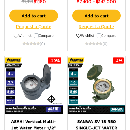
฿1,313
฿1,180
฿7,400
-
฿142,000
Add to cart
Add to cart
Request a Quote
Request a Quote
Wishlist
Compare
Wishlist
Compare
(0)
(0)
-10%
-4%
ASAHI Vertical Multi-
SANWA SV 15 R50
Jet Water Meter 1/2"
SINGLE-JET WATER