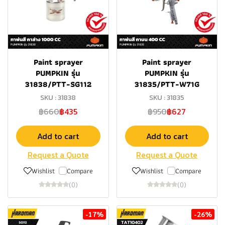
Paint sprayer
Paint sprayer
PUMPKIN รุ่น
PUMPKIN รุ่น
31838/PTT-SG112
31835/PTT-W71G
SKU : 31838
SKU : 31835
฿660
฿435
฿950
฿627
Add to cart
Add to cart
Request a Quote
Request a Quote
Wishlist
Compare
Wishlist
Compare
(0)
(0)
-17%
-26%