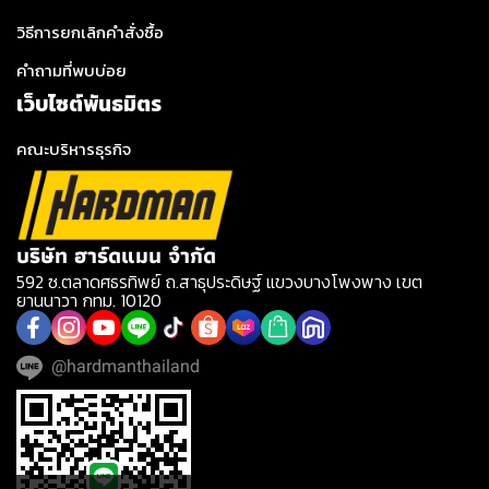
วิธีการยกเลิกคำสั่งซื้อ
คำถามที่พบบ่อย
เว็บไซต์พันธมิตร
คณะบริหารธุรกิจ
บริษัท ฮาร์ดแมน จำกัด
592 ซ.ตลาดศธรทิพย์ ถ.สาธุประดิษฐ์ แขวงบางโพงพาง เขต
ยานนาวา กทม. 10120
@hardmanthailand