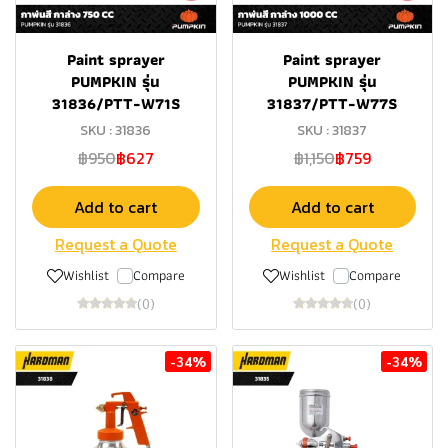
Paint sprayer
Paint sprayer
PUMPKIN รุ่น
PUMPKIN รุ่น
31836/PTT-W71S
31837/PTT-W77S
SKU : 31836
SKU : 31837
฿950
฿627
฿1,150
฿759
Add to cart
Add to cart
Request a Quote
Request a Quote
Wishlist
Compare
Wishlist
Compare
(0)
(0)
-34%
-34%