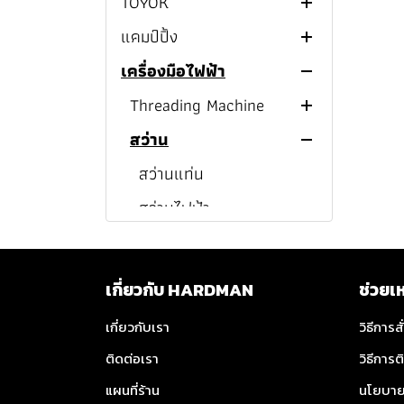
TOYOK
Cordless Wood Planer
MILWAUKEE
แคมป์ปิ้ง
TOYOX Water Spray
M12
Nozzle
Cordless Wood Planer
เครื่องมือไฟฟ้า
Insulated Tumblers
M12™ MILWAUKEE
M18
TOYOX Hose Connector
Charging Cable
Threading Machine
Cordless Wood Planer
MILWAUKEE COMBO SET
TOYOK Garden hose
Earbud Wireless
สว่าน
Cordless Tapping
M18™ MILWAUKEE
MILWAUKEE Cordless
TOYOK Garden Hose Reel
Machine
ลำโพงบลูทูธ
สว่านแท่น
Drills
Electric Tapping
Flashlight And Spotlight
สว่านไฟฟ้า
MILWAUKEE Cordless
MILWAUKEE Cordless
Machine
พัดลม
สว่านไร้สาย
Magnetic Drill Press
Hammer Drill/Drivers
เครื่องชงกาแฟ
สว่านไร้สาย PUMPKIN
MILWAUKEE Impact
MILWAUKEE Cordless
MILWAUKEE M12™
MILWAUKEE M12™
เกี่ยวกับ HARDMAN
ช่วยเ
Drivers
Drill/Drivers
Cordless Magnetic Drill
Cordless Hammer
กล่องเก็บความเย็น
สว่านไร้สาย HYUNDAI
เกี่ยวกับเรา
วิธีการสั
Drill/Drivers
MILWAUKEE Cordless
MILWAUKEE M18™
MILWAUKEE M12™
MILWAUKEE M12™
กาต้มน้ำร้อน
สว่านไร้สาย MAKITA
ติดต่อเรา
วิธีการต
Rotary Hammer
Cordless Magnetic Drill
Impact Driver
MILWAUKEE M18™
Cordless Drill/Driver
สว่านไร้สาย DEWALT
แผนที่ร้าน
Cordless Hammer
นโยบาย
MILWAUKEE Cordless
MILWAUKEE M18™
MILWAUKEE M12™
MILWAUKEE M18™