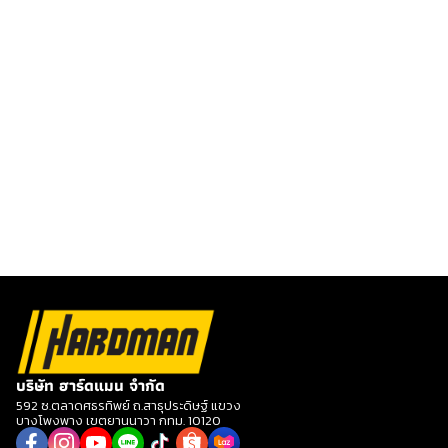
บริษัท ฮาร์ดแมน จำกัด
592 ซ.ตลาดศธรทิพย์ ถ.สาธุประดิษฐ์ แขวง
บางโพงพาง เขตยานนาวา กทม. 10120