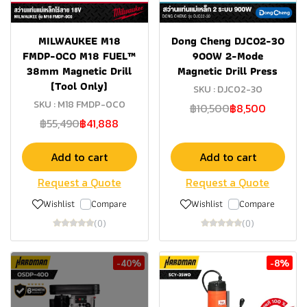
MILWAUKEE M18
Dong Cheng DJC02-30
FMDP-0C0 M18 FUEL™
900W 2-Mode
38mm Magnetic Drill
Magnetic Drill Press
(Tool Only)
SKU : DJC02-30
SKU : M18 FMDP-0C0
฿10,500
฿8,500
฿55,490
฿41,888
Add to cart
Add to cart
Request a Quote
Request a Quote
Wishlist
Compare
Wishlist
Compare
(0)
(0)
-40%
-8%