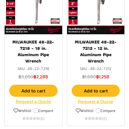
MILWAUKEE 48-22-
MILWAUKEE 48-22-
7218 - 18 in.
7212 - 12 in.
Aluminum Pipe
Aluminum Pipe
Wrench
Wrench
SKU : 48-22-7218
SKU : 48-22-7212
฿3,050
฿2,288
฿1,680
฿1,258
Add to cart
Add to cart
Request a Quote
Request a Quote
Wishlist
Compare
Wishlist
Compare
(0)
(0)