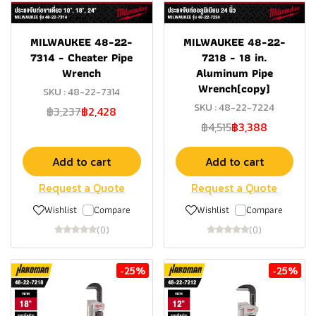
MILWAUKEE 48-22-
MILWAUKEE 48-22-
7314 - Cheater Pipe
7218 - 18 in.
Wrench
Aluminum Pipe
Wrench(copy)
SKU : 48-22-7314
SKU : 48-22-7224
฿3,237
฿2,428
฿4,515
฿3,388
Add to cart
Add to cart
Request a Quote
Request a Quote
Wishlist
Compare
Wishlist
Compare
(0)
(0)
-25%
-25%