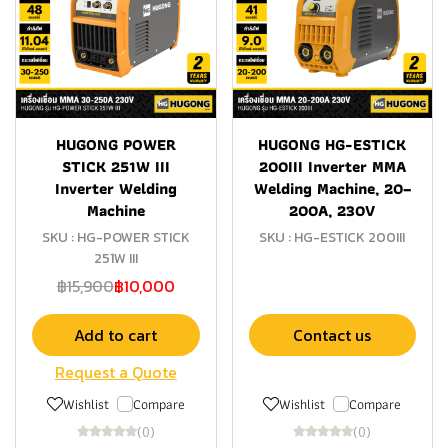
HUGONG POWER
HUGONG HG-ESTICK
STICK 251W III
200III Inverter MMA
Inverter Welding
Welding Machine, 20–
Machine
200A, 230V
SKU : HG-POWER STICK
SKU : HG-ESTICK 200III
251W III
฿15,900
฿10,000
Add to cart
Contact us
Request a Quote
Wishlist
Compare
Wishlist
Compare
(0)
(0)