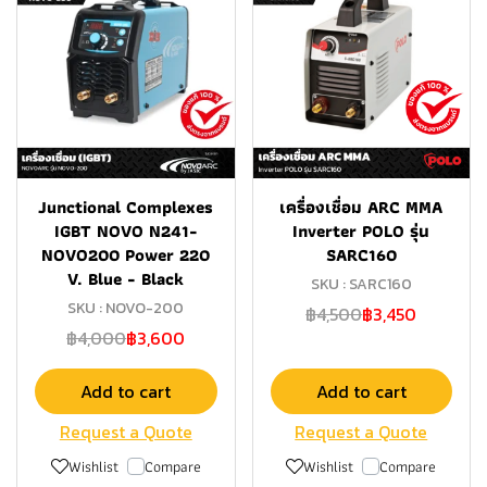
Junctional Complexes
เครื่องเชื่อม ARC MMA
IGBT NOVO N241-
Inverter POLO รุ่น
NOVO200 Power 220
SARC160
V. Blue - Black
SKU : SARC160
SKU : NOVO-200
฿4,500
฿3,450
฿4,000
฿3,600
Add to cart
Add to cart
Request a Quote
Request a Quote
Wishlist
Compare
Wishlist
Compare