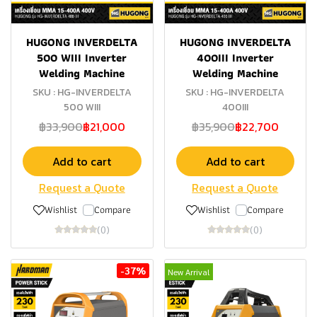
HUGONG INVERDELTA
HUGONG INVERDELTA
500 WIII Inverter
400III Inverter
Welding Machine
Welding Machine
SKU : HG-INVERDELTA
SKU : HG-INVERDELTA
500 WIII
400III
฿33,900
฿21,000
฿35,900
฿22,700
Add to cart
Add to cart
Request a Quote
Request a Quote
Wishlist
Compare
Wishlist
Compare
(0)
(0)
-37%
New Arrival