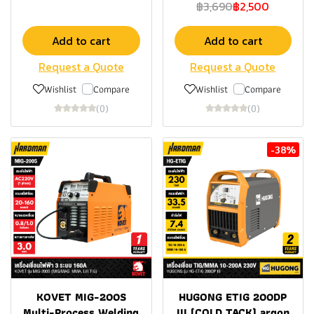
฿3,690
฿2,500
Add to cart
Add to cart
Request a Quote
Request a Quote
Wishlist
Compare
Wishlist
Compare
(0)
(0)
-38%
KOVET MIG-200S
HUGONG ETIG 200DP
Multi-Process Welding
III (COLD TACK) argon