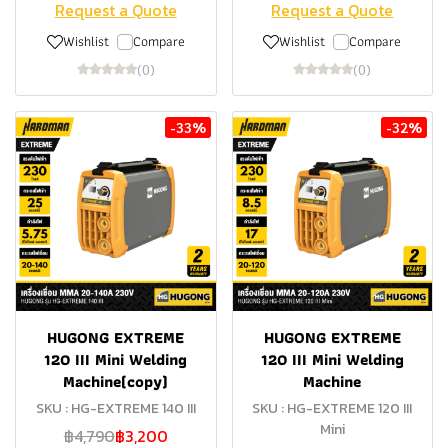
Request a Quote
Request a Quote
Wishlist
Compare
Wishlist
Compare
(0)
(0)
-33%
-32%
HUGONG EXTREME
HUGONG EXTREME
120 III Mini Welding
120 III Mini Welding
Machine(copy)
Machine
SKU : HG-EXTREME 140 III
SKU : HG-EXTREME 120 III
Mini
฿4,790
฿3,200