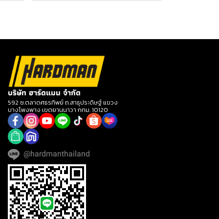
บริษัท ฮาร์ดแมน จำกัด
592 ซ.ตลาดศธรทิพย์ ถ.สาธุประดิษฐ์ แขวง
บางโพงพาง เขตยานนาวา กทม. 10120
@hardmanthailand