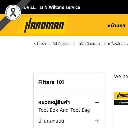
⛾ DRiLL
𖠿 N.Wilton’s service
หน้าแรก
All Product
หน้าแรก
MILWAUKEE
All Product
เครื่องมือดูเเลรถ
เครื่องอัดลม 
TOYOK
Cordless Wood Planer
MILWAUKEE
แคมป์ปิ้ง
TOYOX Water Spray
M12
Nozzle
Cordless Wood Planer
We ha
เครื่องมือไฟฟ้า
Insulated Tumblers
Filters
(0)
M12™ MILWAUKEE
M18
TOYOX Hose Connector
เครื่องมือช่างทั่วไป
Charging Cable
Threading Machine
Cordless Wood Planer
MILWAUKEE COMBO SET
TOYOK Garden hose
แบตเตอรี่เเละแท่นชาร์จ
Earbud Wireless
สว่าน
Knife
Cordless Tapping
M18™ MILWAUKEE
หมวดหมู่สินค้า
MILWAUKEE Cordless
TOYOK Garden Hose Reel
Machine
Tool Box And Tool Bag
ลำโพงบลูทูธ
ไขควง
Bottle Opener
สว่านแท่น
Drills
Electric Tapping
บ้านและสวน
Flashlight And Spotlight
Impact Driver
Chisels
สว่านไฟฟ้า
ไขควงไร้สาย
MILWAUKEE Cordless
MILWAUKEE Cordless
Machine