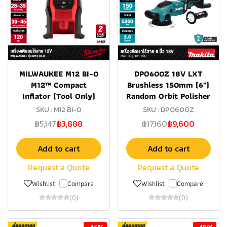
MILWAUKEE M12 BI-0
DPO600Z 18V LXT
M12™ Compact
Brushless 150mm (6")
Inflator (Tool Only)
Random Orbit Polisher
SKU : M12 BI-0
SKU : DPO600Z
฿5,147
฿3,888
฿17,160
฿9,600
Add to cart
Add to cart
Request a Quote
Request a Quote
Wishlist
Compare
Wishlist
Compare
(0)
(0)
-46%
-45%