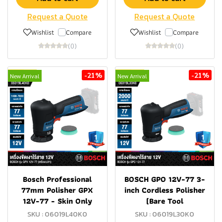
Request a Quote
Request a Quote
Wishlist
Compare
Wishlist
Compare
(0)
(0)
-21%
-21%
New Arrival
New Arrival
Bosch Professional
BOSCH GPO 12V-77 3-
77mm Polisher GPX
inch Cordless Polisher
12V-77 - Skin Only
(Bare Tool
SKU : 06019L40K0
SKU : 06019L30K0