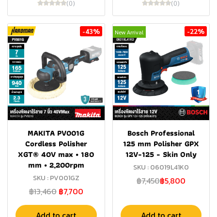
(0)
(0)
-43%
-22%
New Arrival
MAKITA PV001G
Bosch Professional
Cordless Polisher
125 mm Polisher GPX
XGT® 40V max • 180
12V-125 - Skin Only
mm • 2,200rpm
SKU : 06019L41K0
SKU : PV001GZ
฿7,450
฿5,800
฿13,460
฿7,700
Add to cart
Add to cart