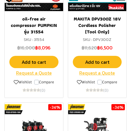
oil-free air
MAKITA DPV300Z 18V
compressor PUMPKIN
Cordless Polisher
รุ่น 31554
(Tool Only)
SKU : 31554
SKU : DPV300Z
฿16,000
฿8,096
฿11,620
฿6,500
Add to cart
Add to cart
Request a Quote
Request a Quote
Wishlist
Compare
Wishlist
Compare
(0)
(0)
-36%
-36%