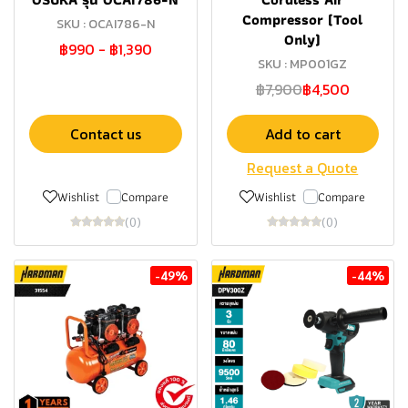
Compressor (Tool
SKU : OCAI786-N
Only)
฿990
-
฿1,390
SKU : MP001GZ
฿7,900
฿4,500
Contact us
Add to cart
Request a Quote
Wishlist
Compare
Wishlist
Compare
(0)
(0)
-49%
-44%