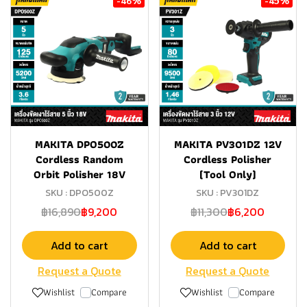
MAKITA DPO500Z
MAKITA PV301DZ 12V
Cordless Random
Cordless Polisher
Orbit Polisher 18V
(Tool Only)
SKU : DPO500Z
SKU : PV301DZ
฿16,890
฿9,200
฿11,300
฿6,200
Add to cart
Add to cart
Request a Quote
Request a Quote
Wishlist
Compare
Wishlist
Compare