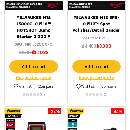
MILWAUKEE M18
MILWAUKEE M12 BPS-
JS2000-0 M18™
0 M12™ Spot
HOTSHOT Jump
Polisher/Detail Sander
Starter 2,000 A
SKU : M12 BPS-0
SKU : M18 JS2000-0
฿4,483
฿3,388
฿16,117
฿12,088
Add to cart
Add to cart
Request a Quote
Request a Quote
Wishlist
Compare
Wishlist
Compare
(0)
(0)
-24%
-44%