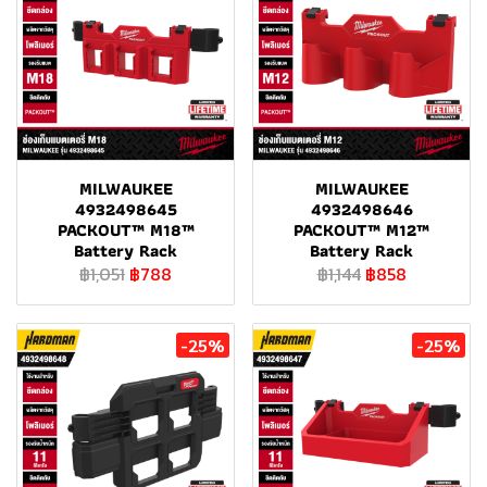
MILWAUKEE
MILWAUKEE
4932498645
4932498646
PACKOUT™ M18™
PACKOUT™ M12™
Battery Rack
Battery Rack
฿1,051
฿788
฿1,144
฿858
-25%
-25%