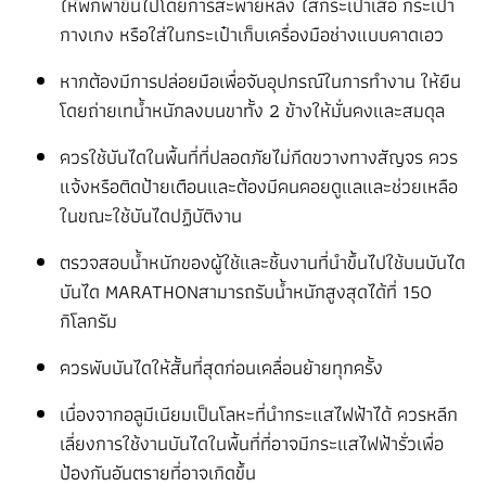
ให้พกพาขึ้นไปโดยการสะพายหลัง ใส่กระเป๋าเสื้อ กระเป๋า
กางเกง หรือใส่ในกระเป๋าเก็บเครื่องมือช่างแบบคาดเอว
หากต้องมีการปล่อยมือเพื่อจับอุปกรณ์ในการทำงาน ให้ยืน
โดยถ่ายเทน้ำหนักลงบนขาทั้ง 2 ข้างให้มั่นคงและสมดุล
ควรใช้บันไดในพื้นที่ที่ปลอดภัยไม่กีดขวางทางสัญจร ควร
แจ้งหรือติดป้ายเตือนและต้องมีคนคอยดูแลและช่วยเหลือ
ในขณะใช้บันไดปฏิบัติงาน
ตรวจสอบน้ำหนักของผู้ใช้และชิ้นงานที่นำขึ้นไปใช้บนบันได
บันได MARATHONสามารถรับน้ำหนักสูงสุดได้ที่ 150
กิโลกรัม
ควรพับบันไดให้สั้นที่สุดก่อนเคลื่อนย้ายทุกครั้ง
เนื่องจากอลูมีเนียมเป็นโลหะที่นำกระแสไฟฟ้าได้ ควรหลีก
เลี่ยงการใช้งานบันไดในพื้นที่ที่อาจมีกระแสไฟฟ้ารั่วเพื่อ
ป้องกันอันตรายที่อาจเกิดขึ้น