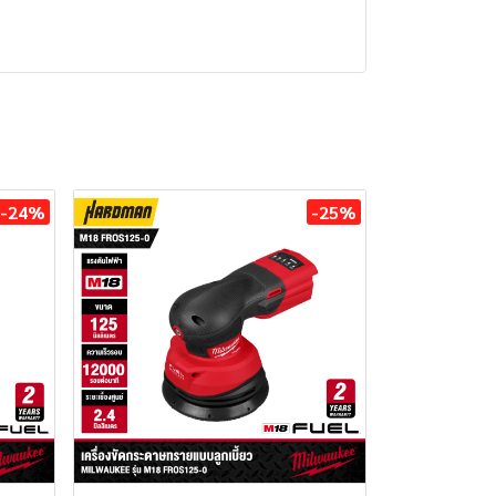
-24%
-25%