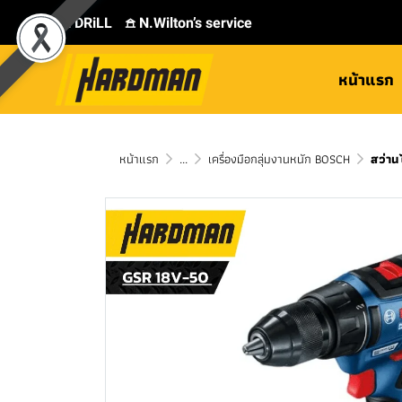
⛾ DRiLL
𖠿 N.Wilton’s service
หน้าแรก
หน้าแรก
...
เครื่องมือกลุ่มงานหนัก BOSCH
สว่าน