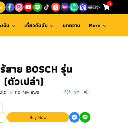
0
er
EN
ะเงิน
เกี่ยวกับฉัน
บทความ
More
ร้สาย BOSCH รุ่น
(ตัวเปล่า)
old
no reviews
Share
Buy Now