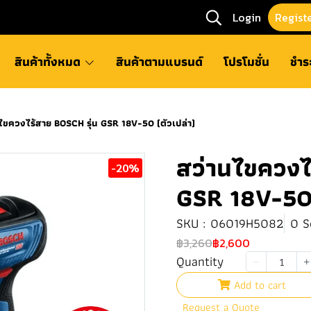
Login
Regist
สินค้าทั้งหมด
สินค้าตามแบรนด์
โปรโมชั่น
ชำร
ไขควงไร้สาย BOSCH รุ่น GSR 18V-50 (ตัวเปล่า)
สว่านไขควงไ
-20%
GSR 18V-50 
SKU : 06019H5082
0 S
฿3,260
฿2,600
Quantity
Add to cart
Request a Quote