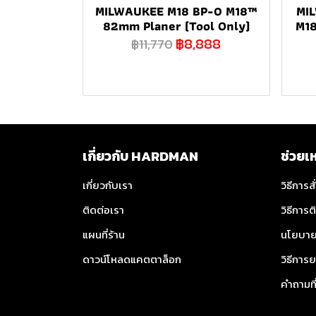
MILWAUKEE M18 BP-0 M18™
MI
82mm Planer (Tool Only)
M18
฿8,888
฿11,770
เกี่ยวกับ HARDMAN
ช่วยเ
เกี่ยวกับเรา
วิธีการสั
ติดต่อเรา
วิธีการต
แผนที่ร้าน
นโยบาย
ดาวน์โหลดแคตตาล็อก
วิธีการย
คำถามท