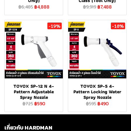
Only)
Class (Tool Only)
฿6,485
฿4,888
฿9,919
฿7,488
-19%
-18%
TOYOX SP-12 N 4-
TOYOX SP-5 4-
Pattern Adjustable
Pattern Locking Water
Spray Nozzle
Spray Nozzle
฿725
฿590
฿595
฿490
เกี่ยวกับ HARDMAN