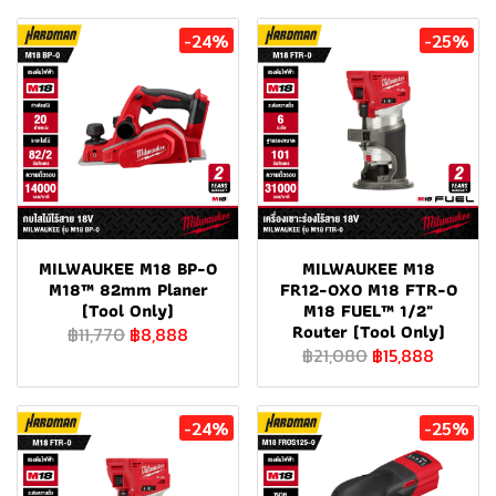
-24%
-25%
MILWAUKEE M18 BP-0
MILWAUKEE M18
M18™ 82mm Planer
FR12-0X0 M18 FTR-0
(Tool Only)
M18 FUEL™ 1/2"
Router (Tool Only)
฿11,770
฿8,888
฿21,080
฿15,888
-24%
-25%