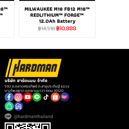
18™
MILWAUKEE M18 FB12 M18™
™
REDLITHIUM™ FORGE™
12.0Ah Battery
฿10,888
฿14,518
บริษัท ฮาร์ดแมน จำกัด
592 ซ.ตลาดศธรทิพย์ ถ.สาธุประดิษฐ์ แขวง
บางโพงพาง เขตยานนาวา กทม. 10120
@hardmanthailand