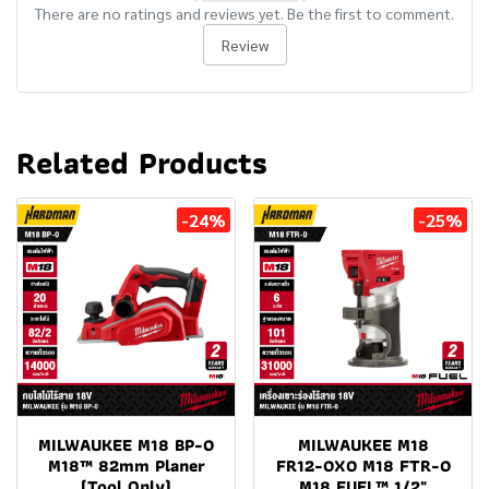
There are no ratings and reviews yet. Be the first to comment.
Review
Related Products
-24%
-25%
MILWAUKEE M18 BP-0
MILWAUKEE M18
M18™ 82mm Planer
FR12-0X0 M18 FTR-0
(Tool Only)
M18 FUEL™ 1/2"