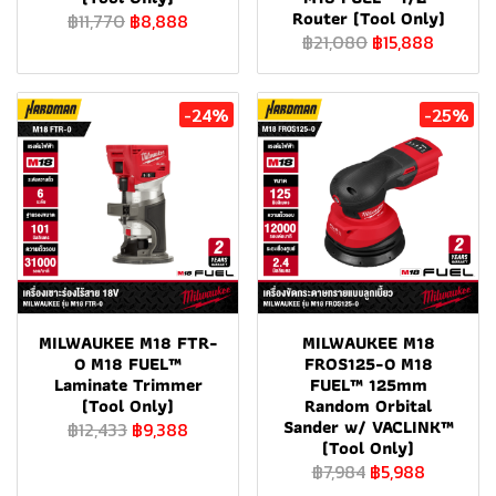
Router (Tool Only)
฿11,770
฿8,888
฿21,080
฿15,888
-24%
-25%
MILWAUKEE M18 FTR-
MILWAUKEE M18
0 M18 FUEL™
FROS125-0 M18
Laminate Trimmer
FUEL™ 125mm
(Tool Only)
Random Orbital
Sander w/ VACLINK™
฿12,433
฿9,388
(Tool Only)
฿7,984
฿5,988