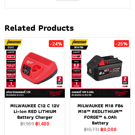
Related Products
-24%
-25%
MILWAUKEE C12 C 12V
MILWAUKEE M18 FB6
Li-Ion RED LITHIUM
M18™ REDLITHIUM™
Battery Charger
FORGE™ 6.0Ah
Battery
฿1,969
฿1,488
฿10,731
฿8,088