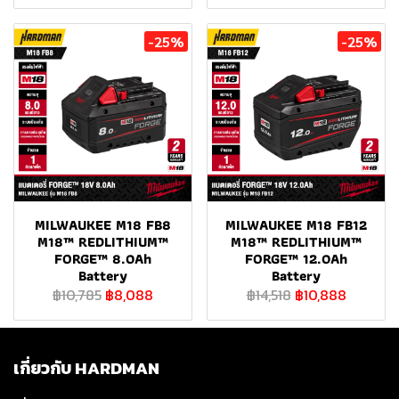
-25%
-25%
MILWAUKEE M18 FB8
MILWAUKEE M18 FB12
M18™ REDLITHIUM™
M18™ REDLITHIUM™
FORGE™ 8.0Ah
FORGE™ 12.0Ah
Battery
Battery
฿10,785
฿8,088
฿14,518
฿10,888
เกี่ยวกับ HARDMAN