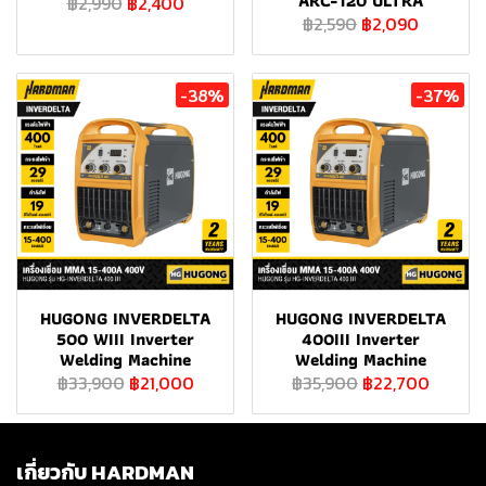
ARC-120 ULTRA
฿2,990
฿2,400
฿2,590
฿2,090
-38%
-37%
HUGONG INVERDELTA
HUGONG INVERDELTA
500 WIII Inverter
400III Inverter
Welding Machine
Welding Machine
฿33,900
฿21,000
฿35,900
฿22,700
เกี่ยวกับ HARDMAN