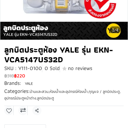
1/4
ลูกบิดประตูห้อง YALE รุ่น EKN-
VCA5147US32D
SKU : Y111-0100
0 Sold
no reviews
฿318
฿220
Brands:
YALE
Categories:
บ้านและสวน
,
ห้องน้ำและอุปกรณ์ห้องน้ำ
,
กุญแจ / ลูกบิดประตู
,
อุปกรณ์ประตูหน้าต่าง
,
ลูกบิดประตู
Share