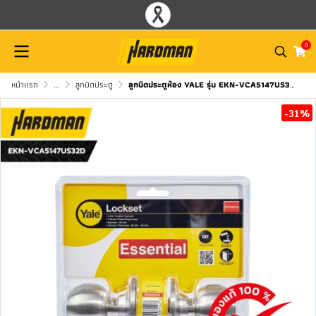
0
หน้าแรก
...
ลูกบิดประตู
ลูกบิดประตูห้อง YALE รุ่น EKN-VCA5147US32D
-31%