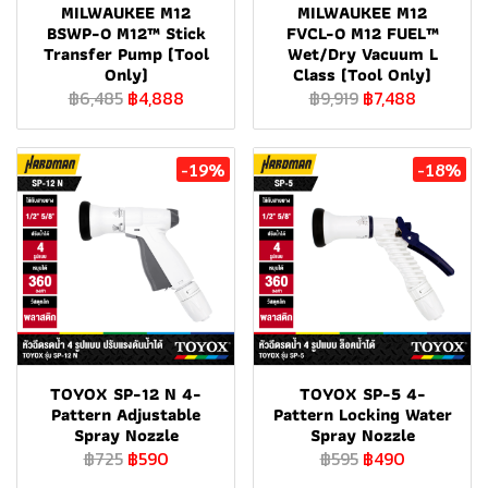
MILWAUKEE M12
MILWAUKEE M12
BSWP-0 M12™ Stick
FVCL-0 M12 FUEL™
Transfer Pump (Tool
Wet/Dry Vacuum L
Only)
Class (Tool Only)
฿6,485
฿4,888
฿9,919
฿7,488
-19%
-18%
TOYOX SP-12 N 4-
TOYOX SP-5 4-
Pattern Adjustable
Pattern Locking Water
Spray Nozzle
Spray Nozzle
฿725
฿590
฿595
฿490